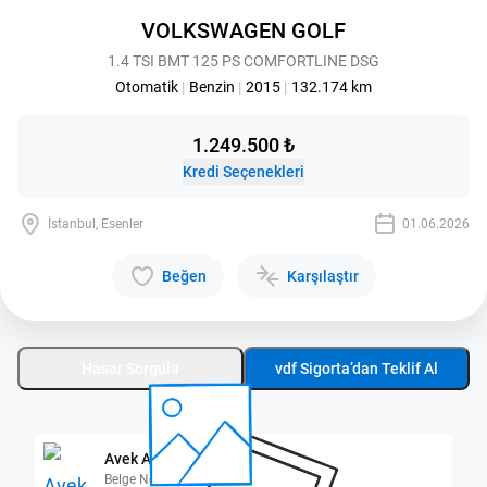
VOLKSWAGEN GOLF
1.4 TSI BMT 125 PS COMFORTLINE DSG
Otomatik
|
Benzin
|
2015
|
132.174 km
1.249.500 ₺
Kredi Seçenekleri
İstanbul, Esenler
01.06.2026
Beğen
Karşılaştır
Hasar Sorgula
vdf Sigorta’dan Teklif Al
Avek A.Ş.
Belge No: 3400280