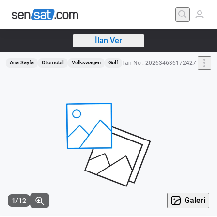
İlan Ver
İlan No : 202634636172427
Ana Sayfa
Otomobil
Volkswagen
Golf
Galeri
1/12