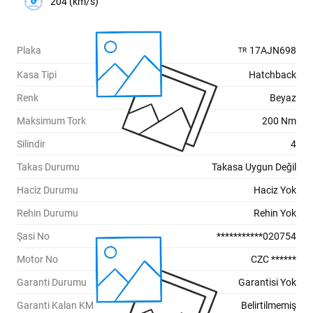
204 (km/s)
Plaka
17AJN698
TR
Kasa Tipi
Hatchback
Renk
Beyaz
Maksimum Tork
200 Nm
Silindir
4
Takas Durumu
Takasa Uygun Değil
Haciz Durumu
Haciz Yok
Rehin Durumu
Rehin Yok
Şasi No
***********020754
Motor No
CZC ******
Garanti Durumu
Garantisi Yok
Garanti Kalan KM
Belirtilmemiş