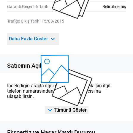
Garanti Geçerlilik Tarihi
Belirtilmemiş
Trafiğe Çıkış Tarihi
15/08/2015
Daha Fazla Göster
Satıcının Açıklaması
İncelediğin araçla ilgili detaylı bilgi almak için ilgili
telefon numarasından DOD Yetkili Satıcısı'na
ulaşabilirsin.
Tümünü Göster
Ekspertiz ve Hasar Kaydı Durumu