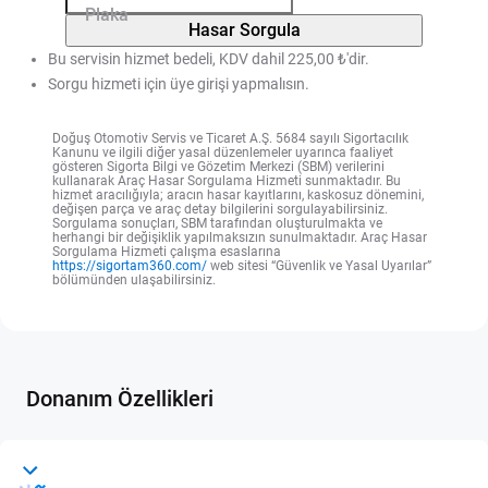
Plaka
Hasar Sorgula
Bu servisin hizmet bedeli, KDV dahil 225,00 ₺'dir.
Sorgu hizmeti için üye girişi yapmalısın.
Doğuş Otomotiv Servis ve Ticaret A.Ş. 5684 sayılı Sigortacılık
Kanunu ve ilgili diğer yasal düzenlemeler uyarınca faaliyet
gösteren Sigorta Bilgi ve Gözetim Merkezi (SBM) verilerini
kullanarak Araç Hasar Sorgulama Hizmeti sunmaktadır. Bu
hizmet aracılığıyla; aracın hasar kayıtlarını, kaskosuz dönemini,
değişen parça ve araç detay bilgilerini sorgulayabilirsiniz.
Sorgulama sonuçları, SBM tarafından oluşturulmakta ve
herhangi bir değişiklik yapılmaksızın sunulmaktadır. Araç Hasar
Sorgulama Hizmeti çalışma esaslarına
https://sigortam360.com/
web sitesi “Güvenlik ve Yasal Uyarılar”
bölümünden ulaşabilirsiniz.
Donanım Özellikleri