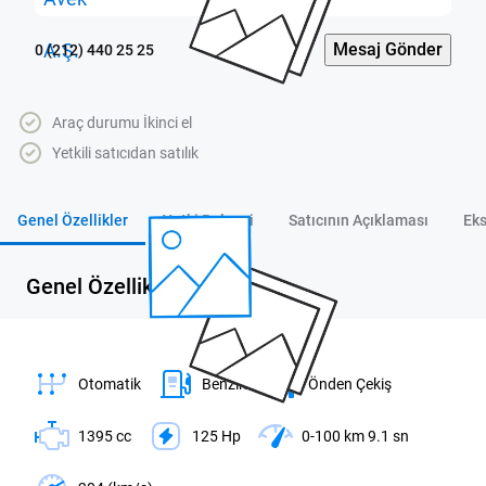
Mesaj Gönder
0 (212) 440 25 25
Araç durumu İkinci el
Yetkili satıcıdan satılık
Genel Özellikler
Yetki Belgesi
Satıcının Açıklaması
Eks
Genel Özellikler
Otomatik
Benzin
Önden Çekiş
1395 cc
125 Hp
0-100 km 9.1 sn