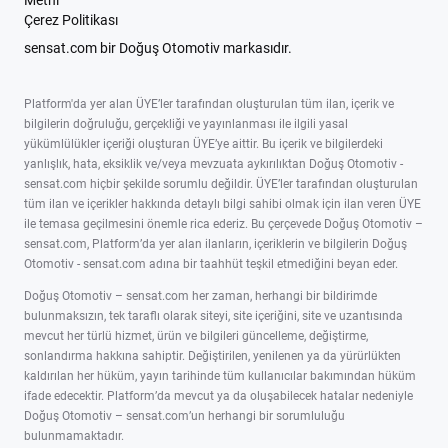
Metni
Çerez Politikası
sensat.com bir Doğuş Otomotiv markasıdır.
Platform'da yer alan ÜYE’ler tarafından oluşturulan tüm ilan, içerik ve
bilgilerin doğruluğu, gerçekliği ve yayınlanması ile ilgili yasal
yükümlülükler içeriği oluşturan ÜYE’ye aittir. Bu içerik ve bilgilerdeki
yanlışlık, hata, eksiklik ve/veya mevzuata aykırılıktan Doğuş Otomotiv -
sensat.com hiçbir şekilde sorumlu değildir. ÜYE’ler tarafından oluşturulan
tüm ilan ve içerikler hakkında detaylı bilgi sahibi olmak için ilan veren ÜYE
ile temasa geçilmesini önemle rica ederiz. Bu çerçevede Doğuş Otomotiv –
sensat.com, Platform’da yer alan ilanların, içeriklerin ve bilgilerin Doğuş
Otomotiv - sensat.com adına bir taahhüt teşkil etmediğini beyan eder.
Doğuş Otomotiv – sensat.com her zaman, herhangi bir bildirimde
bulunmaksızın, tek taraflı olarak siteyi, site içeriğini, site ve uzantısında
mevcut her türlü hizmet, ürün ve bilgileri güncelleme, değiştirme,
sonlandırma hakkına sahiptir. Değiştirilen, yenilenen ya da yürürlükten
kaldırılan her hüküm, yayın tarihinde tüm kullanıcılar bakımından hüküm
ifade edecektir. Platform’da mevcut ya da oluşabilecek hatalar nedeniyle
Doğuş Otomotiv – sensat.com’un herhangi bir sorumluluğu
bulunmamaktadır.