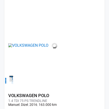
1
2
3
4
VOLKSWAGEN POLO
1.4 TDI 75 PS TRENDLINE
Manuel
Dizel
2016
163.000 km