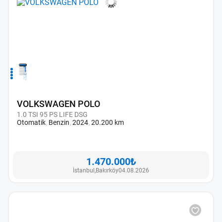
1
2
3
4
VOLKSWAGEN POLO
1.0 TSI 95 PS LIFE DSG
Otomatik
Benzin
2024
20.200 km
1.470.000₺
İstanbul,
Bakırköy
04.08.2026