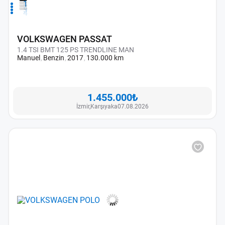
1
2
3
4
VOLKSWAGEN PASSAT
1.4 TSI BMT 125 PS TRENDLINE MAN
Manuel
Benzin
2017
130.000 km
1.455.000₺
İzmir,
Karşıyaka
07.08.2026