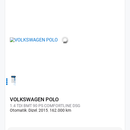
1
2
3
4
VOLKSWAGEN POLO
1.4 TDI BMT 90 PS COMFORTLINE DSG
Otomatik
Dizel
2015
162.000 km