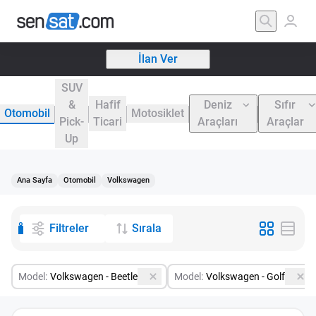
İlan Ver
SUV
&
Hafif
Deniz
Sıfır
Otomobil
Motosiklet
Pick-
Ticari
Araçları
Araçlar
Up
Ana Sayfa
Otomobil
Volkswagen
8
Filtreler
Sırala
Model:
Volkswagen - Beetle
Model:
Volkswagen - Golf