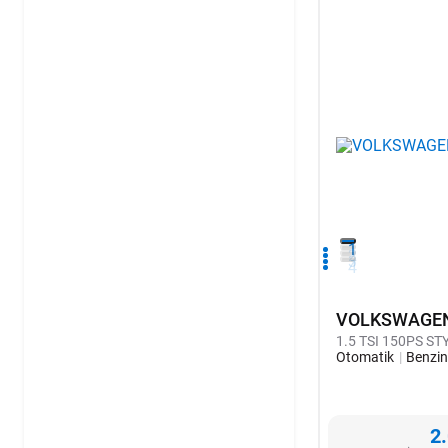
1
2
3
4
VOLKSWAGEN
1.5 TSI 150PS ST
Otomatik
Benzi
2