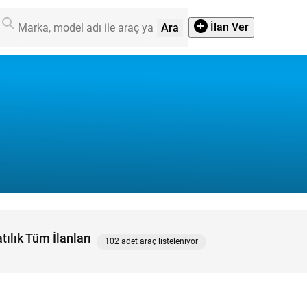
İlan Ver
Ara
tılık Tüm İlanları
102 adet araç listeleniyor