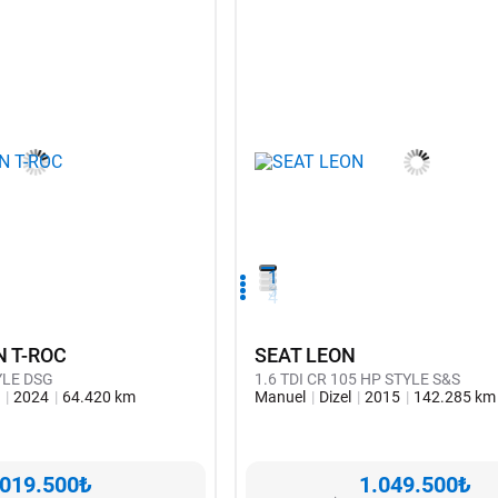
1
2
3
4
 T-ROC
SEAT LEON
YLE DSG
1.6 TDI CR 105 HP STYLE S&S
n
2024
64.420 km
Manuel
Dizel
2015
142.285 km
.019.500₺
1.049.500₺