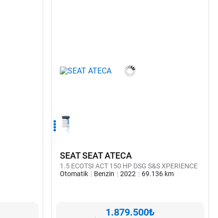
1
2
3
4
SEAT SEAT ATECA
1.5 ECOTSI ACT 150 HP DSG S&S XPERIENCE
Otomatik
Benzin
2022
69.136 km
1.879.500₺