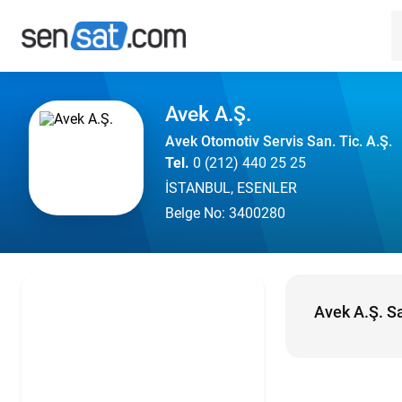
Avek A.Ş.
Avek Otomotiv Servis San. Tic. A.Ş.
Tel.
0 (212) 440 25 25
İSTANBUL, ESENLER
Belge No: 3400280
Avek A.Ş. Sa