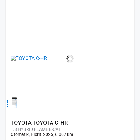
1
2
3
4
TOYOTA TOYOTA C-HR
1.8 HYBRID FLAME E-CVT
Otomatik
Hibrit
2025
6.007 km