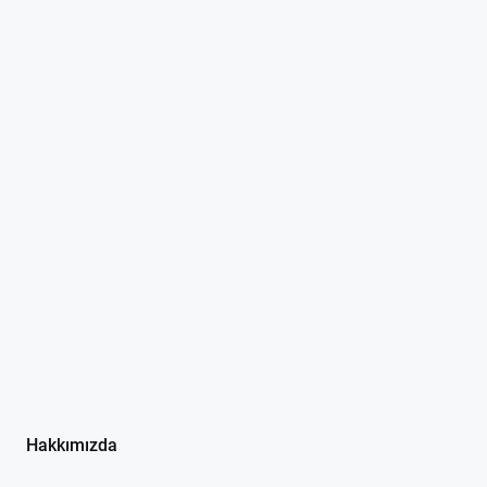
Hakkımızda
İşlem Rehberi