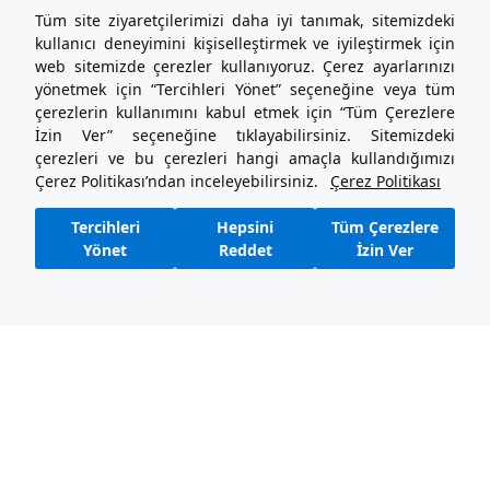
Yasal Metinler
Tüm site ziyaretçilerimizi daha iyi tanımak, sitemizdeki
İletişim
kullanıcı deneyimini kişiselleştirmek ve iyileştirmek için
Seni Dinliyoruz
web sitemizde çerezler kullanıyoruz. Çerez ayarlarınızı
Hizmetler
yönetmek için “Tercihleri Yönet” seçeneğine veya tüm
çerezlerin kullanımını kabul etmek için “Tüm Çerezlere
İzin Ver” seçeneğine tıklayabilirsiniz. Sitemizdeki
444 26 36
çerezleri ve bu çerezleri hangi amaçla kullandığımızı
sensat.com Destek Hattı
Çerez Politikası’ndan inceleyebilirsiniz.
Çerez Politikası
Sözleşmeler ve Kurallar
Kullanım Şartları
Tercihleri
Hepsini
Tüm Çerezlere
Gizlilik Politikası ve Kişisel Verilerin İşlenmesine İlişkin Aydınlatma
Yönet
Reddet
İzin Ver
Metni
Çerez Politikası
sensat.com bir Doğuş Otomotiv markasıdır.
Platform'da yer alan ÜYE’ler tarafından oluşturulan tüm ilan, içerik ve
bilgilerin doğruluğu, gerçekliği ve yayınlanması ile ilgili yasal
yükümlülükler içeriği oluşturan ÜYE’ye aittir. Bu içerik ve bilgilerdeki
yanlışlık, hata, eksiklik ve/veya mevzuata aykırılıktan Doğuş Otomotiv -
sensat.com hiçbir şekilde sorumlu değildir. ÜYE’ler tarafından oluşturulan