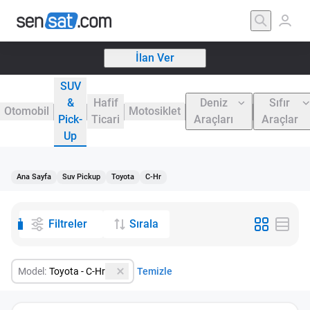
İlan Ver
SUV
&
Hafif
Deniz
Sıfır
Otomobil
Motosiklet
Pick-
Ticari
Araçları
Araçlar
Up
Ana Sayfa
Suv Pickup
Toyota
C-Hr
1
Filtreler
Sırala
Model:
Toyota - C-Hr
Temizle