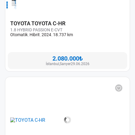
1
2
3
4
TOYOTA TOYOTA C-HR
1.8 HYBRID PASSION E-CVT
Otomatik
Hibrit
2024
18.737 km
2.080.000₺
İstanbul,
Sarıyer
29.06.2026