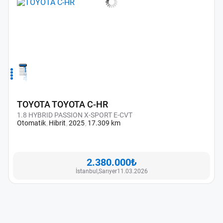
1
2
3
4
TOYOTA TOYOTA C-HR
1.8 HYBRID PASSION X-SPORT E-CVT
Otomatik
Hibrit
2025
17.309 km
2.380.000₺
İstanbul,
Sarıyer
11.03.2026