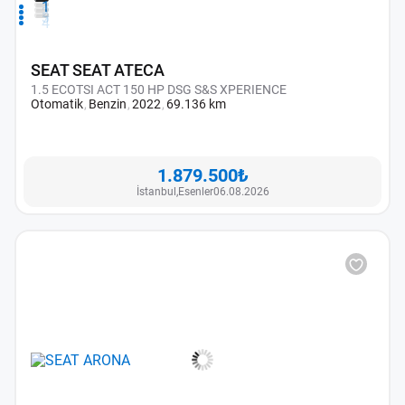
1
2
3
4
SEAT SEAT ATECA
1.5 ECOTSI ACT 150 HP DSG S&S XPERIENCE
Otomatik
Benzin
2022
69.136 km
1.879.500₺
İstanbul,
Esenler
06.08.2026