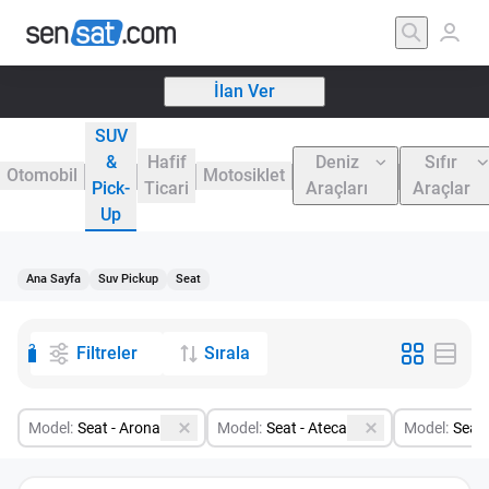
İlan Ver
SUV
&
Hafif
Deniz
Sıfır
Otomobil
Motosiklet
Pick-
Ticari
Araçları
Araçlar
Up
Ana Sayfa
Suv Pickup
Seat
3
Filtreler
Sırala
Model:
Seat - Arona
Model:
Seat - Ateca
Model:
Seat 