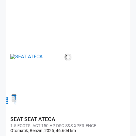
1
2
3
4
SEAT SEAT ATECA
1.5 ECOTSI ACT 150 HP DSG S&S XPERIENCE
Otomatik
Benzin
2025
46.604 km