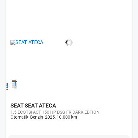
1
2
3
4
SEAT SEAT ATECA
1.5 ECOTSI ACT 150 HP DSG FR DARK EDTION
Otomatik
Benzin
2025
10.000 km