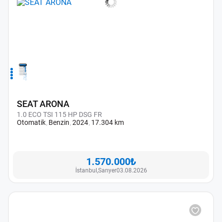
1
2
3
4
SEAT ARONA
1.0 ECO TSI 115 HP DSG FR
Otomatik
Benzin
2024
17.304 km
1.570.000₺
İstanbul,
Sarıyer
03.08.2026