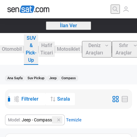
İlan Ver
SUV
&
Hafif
Deniz
Sıfır
Otomobil
Motosiklet
Pick-
Ticari
Araçları
Araçlar
Up
Ana Sayfa
Suv Pickup
Jeep
Compass
1
Filtreler
Sırala
Model:
Jeep - Compass
Temizle