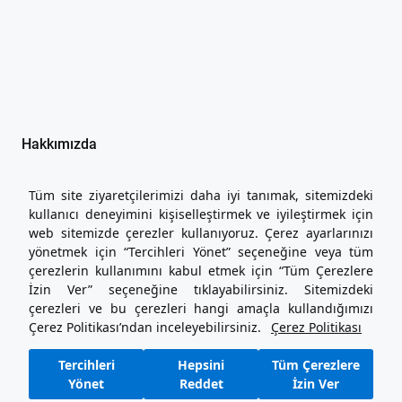
Hakkımızda
İşlem Rehberi
Yasal Metinler
Tüm site ziyaretçilerimizi daha iyi tanımak, sitemizdeki
İletişim
kullanıcı deneyimini kişiselleştirmek ve iyileştirmek için
Seni Dinliyoruz
web sitemizde çerezler kullanıyoruz. Çerez ayarlarınızı
Hizmetler
yönetmek için “Tercihleri Yönet” seçeneğine veya tüm
çerezlerin kullanımını kabul etmek için “Tüm Çerezlere
İzin Ver” seçeneğine tıklayabilirsiniz. Sitemizdeki
444 26 36
çerezleri ve bu çerezleri hangi amaçla kullandığımızı
sensat.com Destek Hattı
Çerez Politikası’ndan inceleyebilirsiniz.
Çerez Politikası
Sözleşmeler ve Kurallar
Kullanım Şartları
Tercihleri
Hepsini
Tüm Çerezlere
Gizlilik Politikası ve Kişisel Verilerin İşlenmesine İlişkin Aydınlatma
Yönet
Reddet
İzin Ver
Metni