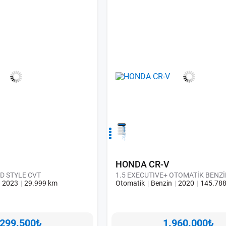
1
2
3
4
HONDA CR-V
ID STYLE CVT
1.5 EXECUTIVE+ OTOMATİK BENZİ
2023
29.999 km
Otomatik
Benzin
2020
145.78
.299.500₺
1.960.000₺