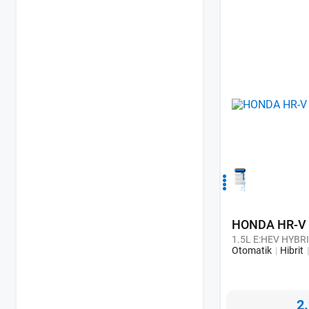
1
2
3
4
HONDA HR-V
1.5L E:HEV HYBR
Otomatik
Hibrit
2