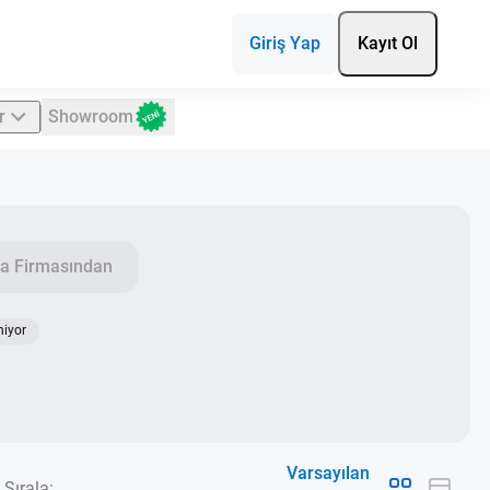
Giriş Yap
Kayıt Ol
r
Showroom
a Firmasından
niyor
Varsayılan
Sırala: