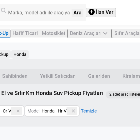
İlan Ver
Ara
k-Up
Hafif Ticari
Motosiklet
Deniz Araçları
Sıfır Araçla
ckup
Honda
Sahibinden
Yetkili Satıcıdan
Galeriden
Kiralam
ci El ve Sıfır Km Honda Suv Pickup Fiyatları
2 adet araç listele
- Cr-V
Model:
Honda - Hr-V
Temizle