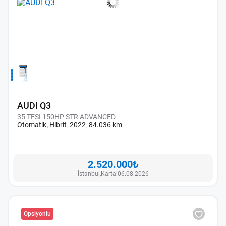
1
2
3
4
AUDI Q3
35 TFSI 150HP STR ADVANCED
Otomatik
Hibrit
2022
84.036 km
2.520.000₺
İstanbul,
Kartal
06.08.2026
Opsiyonlu