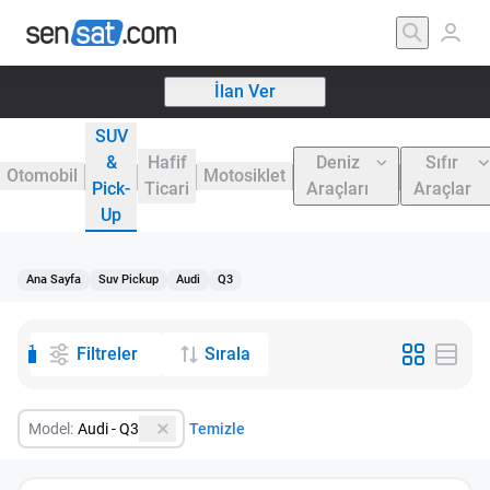
İlan Ver
SUV
&
Hafif
Deniz
Sıfır
Otomobil
Motosiklet
Pick-
Ticari
Araçları
Araçlar
Up
Ana Sayfa
Suv Pickup
Audi
Q3
1
Filtreler
Sırala
Model:
Audi - Q3
Temizle