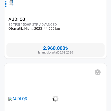
1
2
3
4
AUDI Q3
35 TFSI 150HP STR ADVANCED
Otomatik
Hibrit
2023
44.090 km
2.960.000₺
İstanbul,
Kartal
06.08.2026