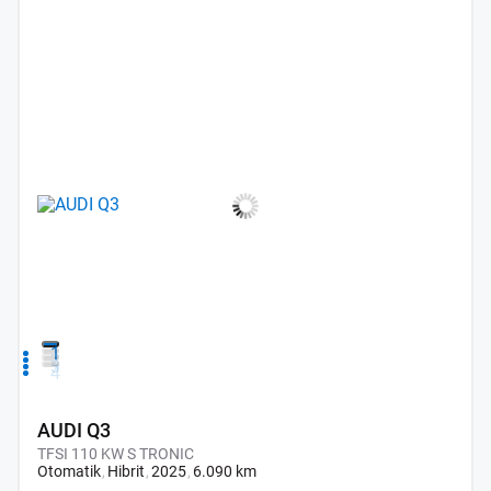
1
2
3
4
AUDI Q3
TFSI 110 KW S TRONIC
Otomatik
Hibrit
2025
6.090 km