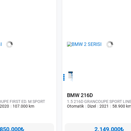
1
2
3
4
BMW 216D
UPE FIRST ED. M SPORT
1.5 216D GRANCOUPE SPORT LIN
2020
107.000 km
Otomatik
Dizel
2021
58.900 k
.850.000₺
2.149.000₺