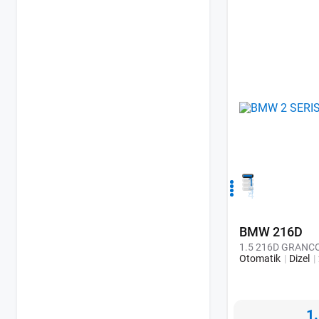
1
2
3
4
BMW 216D
1.5 216D GRANCO
Otomatik
Dizel
1