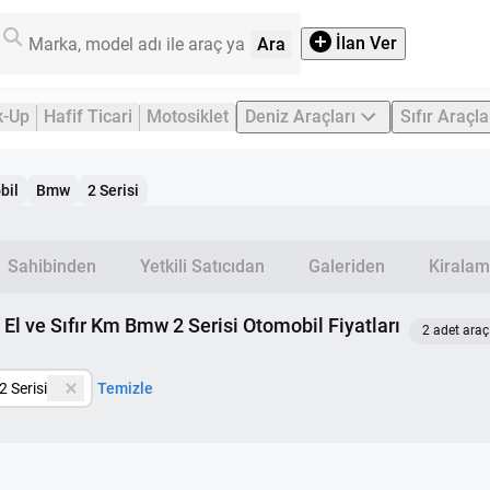
İlan Ver
Ara
k-Up
Hafif Ticari
Motosiklet
Deniz Araçları
Sıfır Araçla
bil
Bmw
2 Serisi
Sahibinden
Yetkili Satıcıdan
Galeriden
Kiralam
ci El ve Sıfır Km Bmw 2 Serisi Otomobil Fiyatları
2 adet araç 
 Serisi
Temizle