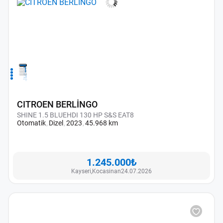
1
2
3
4
CITROEN BERLİNGO
SHINE 1.5 BLUEHDI 130 HP S&S EAT8
Otomatik
Dizel
2023
45.968 km
1.245.000₺
Kayseri,
Kocasinan
24.07.2026