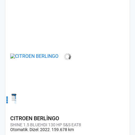
1
2
3
4
CITROEN BERLİNGO
SHINE 1.5 BLUEHDI 130 HP S&S EAT8
Otomatik
Dizel
2022
159.678 km