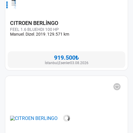
1
2
3
4
CITROEN BERLİNGO
FEEL 1.6 BLUEHDI 100 HP
Manuel
Dizel
2019
129.571 km
919.500₺
İstanbul,
Esenler
03.08.2026