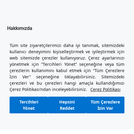
Hakkımızda
İşlem Rehberi
Yasal Metinler
Tüm site ziyaretçilerimizi daha iyi tanımak, sitemizdeki
İletişim
kullanıcı deneyimini kişiselleştirmek ve iyileştirmek için
Seni Dinliyoruz
web sitemizde çerezler kullanıyoruz. Çerez ayarlarınızı
Hizmetler
yönetmek için “Tercihleri Yönet” seçeneğine veya tüm
çerezlerin kullanımını kabul etmek için “Tüm Çerezlere
İzin Ver” seçeneğine tıklayabilirsiniz. Sitemizdeki
444 26 36
çerezleri ve bu çerezleri hangi amaçla kullandığımızı
sensat.com Destek Hattı
Çerez Politikası’ndan inceleyebilirsiniz.
Çerez Politikası
Sözleşmeler ve Kurallar
Kullanım Şartları
Tercihleri
Hepsini
Tüm Çerezlere
Gizlilik Politikası ve Kişisel Verilerin İşlenmesine İlişkin Aydınlatma
Yönet
Reddet
İzin Ver
Metni
Çerez Politikası
sensat.com bir Doğuş Otomotiv markasıdır.