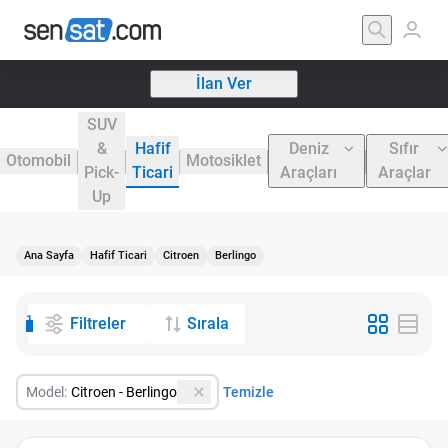
İlan Ver
SUV
&
Hafif
Deniz
Sıfır
Otomobil
Motosiklet
Pick-
Ticari
Araçları
Araçlar
Up
Ana Sayfa
Hafif Ticari
Citroen
Berlingo
1
Filtreler
Sırala
Model:
Citroen - Berlingo
Temizle