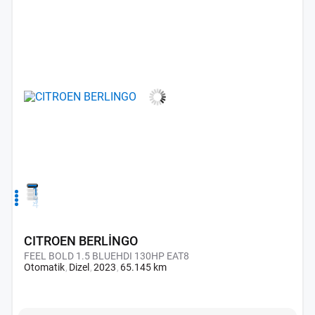
1
2
3
4
CITROEN BERLİNGO
FEEL BOLD 1.5 BLUEHDI 130HP EAT8
Otomatik
Dizel
2023
65.145 km