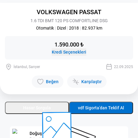
VOLKSWAGEN PASSAT
1.6 TDI BMT 120 PS COMFORTLINE DSG
Otomatik
|
Dizel
|
2018
|
82.937 km
1.590.000 ₺
Kredi Seçenekleri
İstanbul, Sarıyer
22.09.2025
Beğen
Karşılaştır
Hasar Sorgula
vdf Sigorta’dan Teklif Al
Doğuş Oto Maslak