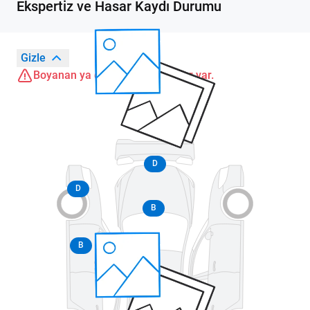
Ekspertiz ve Hasar Kaydı Durumu
Gizle
Boyanan ya da değişen parçalar var.
D
D
B
B