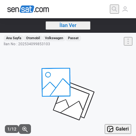
İlan Ver
Ana Sayfa
Otomobil
Volkswagen
Passat
İlan No : 202534099853103
Galeri
1/12