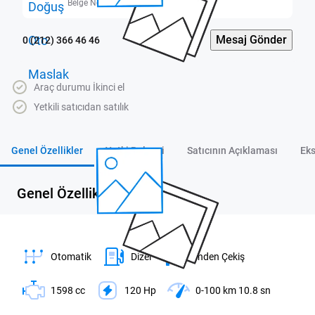
Belge No: 3400019
Mesaj Gönder
0 (212) 366 46 46
Araç durumu İkinci el
Yetkili satıcıdan satılık
Genel Özellikler
Yetki Belgesi
Satıcının Açıklaması
Eks
Genel Özellikler
Otomatik
Dizel
Önden Çekiş
1598 cc
120 Hp
0-100 km 10.8 sn