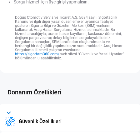
Sorgu hizmeti için üye girişi yapmalısın.
Doğuş Otomotiv Servis ve Ticaret A.Ş. 5684 sayılı Sigortacılık
Kanunu ve ilgili diğer yasal düzenlemeler uyarınca faaliyet
gösteren Sigorta Bilgi ve Gözetim Merkezi (SBM) verilerini
kullanarak Araç Hasar Sorgulama Hizmeti sunmaktadır. Bu
hizmet aracılığıyla; aracın hasar kayıtlarını, kaskosuz dönemini,
değişen parça ve araç detay bilgilerini sorgulayabilirsiniz.
Sorgulama sonuçları, SBM tarafından oluşturulmakta ve
herhangi bir değişiklik yapılmaksızın sunulmaktadır. Araç Hasar
Sorgulama Hizmeti çalışma esaslarına
https://sigortam360.com/
web sitesi “Güvenlik ve Yasal Uyarılar”
bölümünden ulaşabilirsiniz.
Donanım Özellikleri
Güvenlik Özellikleri