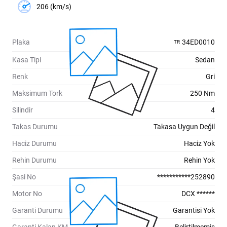
206 (km/s)
Plaka
34ED0010
TR
Kasa Tipi
Sedan
Renk
Gri
Maksimum Tork
250 Nm
Silindir
4
Takas Durumu
Takasa Uygun Değil
Haciz Durumu
Haciz Yok
Rehin Durumu
Rehin Yok
Şasi No
***********252890
Motor No
DCX ******
Garanti Durumu
Garantisi Yok