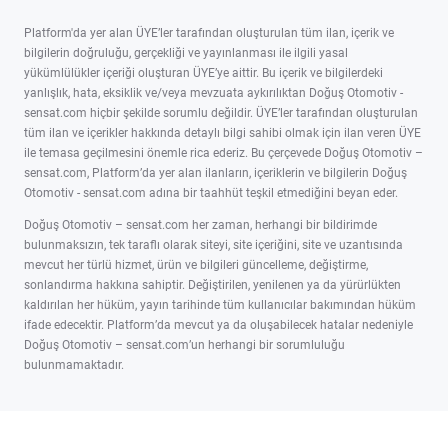
Platform'da yer alan ÜYE’ler tarafından oluşturulan tüm ilan, içerik ve
bilgilerin doğruluğu, gerçekliği ve yayınlanması ile ilgili yasal
yükümlülükler içeriği oluşturan ÜYE’ye aittir. Bu içerik ve bilgilerdeki
yanlışlık, hata, eksiklik ve/veya mevzuata aykırılıktan Doğuş Otomotiv -
sensat.com hiçbir şekilde sorumlu değildir. ÜYE’ler tarafından oluşturulan
tüm ilan ve içerikler hakkında detaylı bilgi sahibi olmak için ilan veren ÜYE
ile temasa geçilmesini önemle rica ederiz. Bu çerçevede Doğuş Otomotiv –
sensat.com, Platform’da yer alan ilanların, içeriklerin ve bilgilerin Doğuş
Otomotiv - sensat.com adına bir taahhüt teşkil etmediğini beyan eder.
Doğuş Otomotiv – sensat.com her zaman, herhangi bir bildirimde
bulunmaksızın, tek taraflı olarak siteyi, site içeriğini, site ve uzantısında
mevcut her türlü hizmet, ürün ve bilgileri güncelleme, değiştirme,
sonlandırma hakkına sahiptir. Değiştirilen, yenilenen ya da yürürlükten
kaldırılan her hüküm, yayın tarihinde tüm kullanıcılar bakımından hüküm
ifade edecektir. Platform’da mevcut ya da oluşabilecek hatalar nedeniyle
Doğuş Otomotiv – sensat.com’un herhangi bir sorumluluğu
bulunmamaktadır.