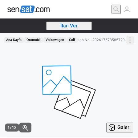
İlan Ver
İlan No : 202617678585729
Ana Sayfa
Otomobil
Volkswagen
Golf
Galeri
1/13