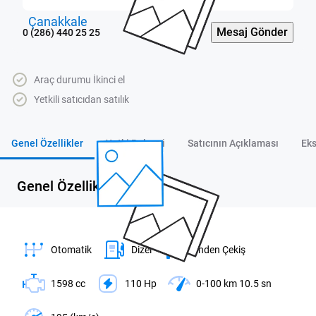
Mesaj Gönder
0 (286) 440 25 25
Araç durumu İkinci el
Yetkili satıcıdan satılık
Genel Özellikler
Yetki Belgesi
Satıcının Açıklaması
Eks
Genel Özellikler
Otomatik
Dizel
Önden Çekiş
1598 cc
110 Hp
0-100 km 10.5 sn