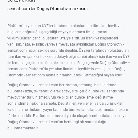
Çerez Politikası
sensat.com bir Doğuş Otomotiv markasıdır.
Platform'da yer alan ÜYE’ler tarafından oluşturulan tüm ilan, içerik ve
bilgilerin doğruluğu, gerçekliği ve yayınlanması ile ilgili yasal
yükümlülükler içeriği oluşturan ÜYE’ye aittir. Bu içerik ve bilgilerdeki
yanlışlık, hata, eksiklik ve/veya mevzuata aykırılıktan Doğuş Otomotiv -
sensat.com hiçbir şekilde sorumlu değildir. ÜYE’ler tarafından oluşturulan
tüm ilan ve içerikler hakkında detaylı bilgi sahibi olmak için ilan veren ÜYE
ile temasa geçilmesini önemle rica ederiz. Bu çerçevede Doğuş Otomotiv –
sensat.com, Platform’da yer alan ilanların, içeriklerin ve bilgilerin Doğuş
Otomotiv - sensat.com adına bir taahhüt teşkil etmediğini beyan eder.
Doğuş Otomotiv – sensat.com her zaman, herhangi bir bildirimde
bulunmaksızın, tek taraflı olarak siteyi, site içeriğini, site ve uzantısında
mevcut her türlü hizmet, ürün ve bilgileri güncelleme, değiştirme,
sonlandırma hakkına sahiptir. Değiştirilen, yenilenen ya da yürürlükten
kaldırılan her hüküm, yayın tarihinde tüm kullanıcılar bakımından hüküm
ifade edecektir. Platform’da mevcut ya da oluşabilecek hatalar nedeniyle
Doğuş Otomotiv – sensat.com’un herhangi bir sorumluluğu
bulunmamaktadır.