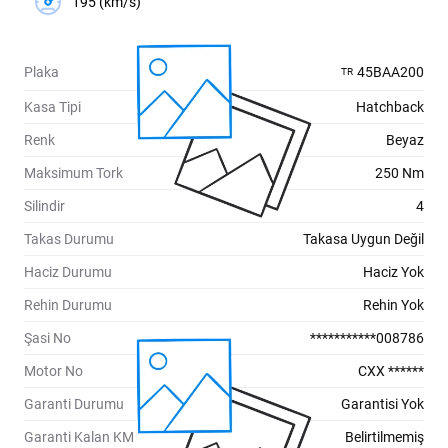
195 (km/s)
Plaka
45BAA200
TR
Kasa Tipi
Hatchback
Renk
Beyaz
Maksimum Tork
250 Nm
Silindir
4
Takas Durumu
Takasa Uygun Değil
Haciz Durumu
Haciz Yok
Rehin Durumu
Rehin Yok
Şasi No
***********008786
Motor No
CXX ******
Garanti Durumu
Garantisi Yok
Garanti Kalan KM
Belirtilmemiş