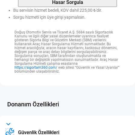
Hasar Sorgula
Bu servisin hizmet bedeli, KDV dahil 225,00 ₺'dir.
Sorgu hizmeti için üye girişi yapmalısın.
Doğuş Otomotiv Servis ve Ticaret A.Ş. 5684 sayılı Sigortacılık
Kanunu ve ilgili diğer yasal düzenlemeler uyarınca faaliyet
gösteren Sigorta Bilgi ve Gözetim Merkezi (SBM) verilerini
kullanarak Araç Hasar Sorgulama Hizmeti sunmaktadır. Bu
hizmet aracılığıyla; aracın hasar kayıtlarını, kaskosuz dönemini,
değişen parça ve araç detay bilgilerini sorgulayabilirsiniz.
Sorgulama sonuçları, SBM tarafından oluşturulmakta ve
herhangi bir değişiklik yapılmaksızın sunulmaktadır. Araç Hasar
Sorgulama Hizmeti çalışma esaslarına
https://sigortam360.com/
web sitesi “Güvenlik ve Yasal Uyarılar”
bölümünden ulaşabilirsiniz.
Donanım Özellikleri
Güvenlik Özellikleri