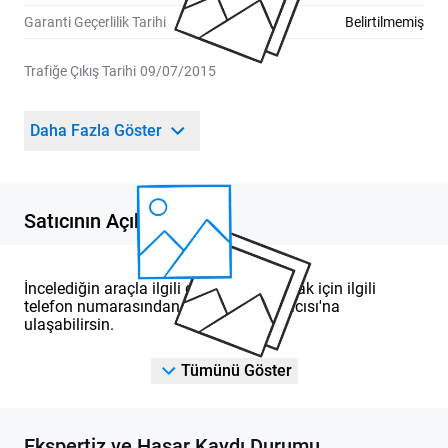
Garanti Geçerlilik Tarihi
Belirtilmemiş
Trafiğe Çıkış Tarihi
09/07/2015
Daha Fazla Göster
Satıcının Açıklaması
İncelediğin araçla ilgili detaylı bilgi almak için ilgili
telefon numarasından DOD Yetkili Satıcısı'na
ulaşabilirsin.
Tümünü Göster
Ekspertiz ve Hasar Kaydı Durumu