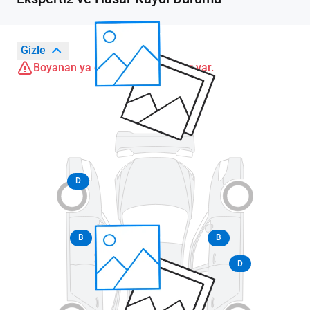
Gizle
Boyanan ya da değişen parçalar var.
D
B
B
D