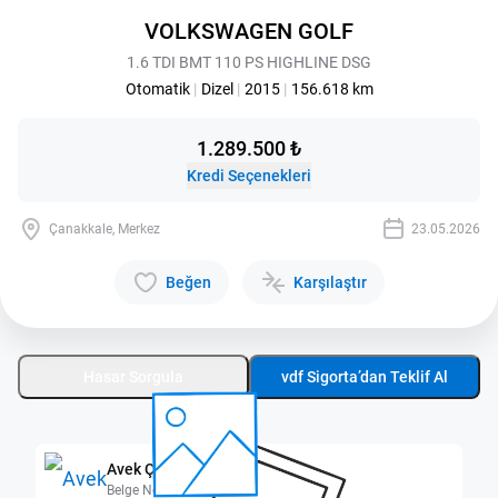
VOLKSWAGEN GOLF
1.6 TDI BMT 110 PS HIGHLINE DSG
Otomatik
|
Dizel
|
2015
|
156.618 km
1.289.500 ₺
Kredi Seçenekleri
Çanakkale, Merkez
23.05.2026
Beğen
Karşılaştır
Hasar Sorgula
vdf Sigorta’dan Teklif Al
Avek Çanakkale
Belge No: 1700020