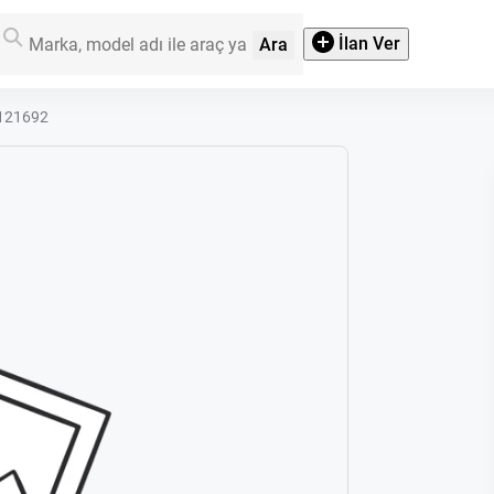
İlan Ver
Ara
0121692