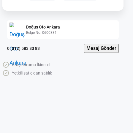
Doğuş Oto Ankara
Belge No: 0600331
Mesaj Gönder
0 (312) 583 83 83
Araç durumu İkinci el
Yetkili satıcıdan satılık