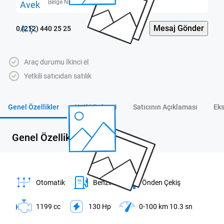
Belge No: 3400280
Mesaj Gönder
0 (212) 440 25 25
Araç durumu İkinci el
Yetkili satıcıdan satılık
Genel Özellikler
Yetki Belgesi
Satıcının Açıklaması
Eks
Genel Özellikler
Otomatik
Benzin
Önden Çekiş
1199 cc
130 Hp
0-100 km 10.3 sn