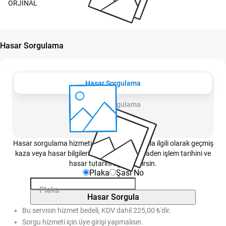
ORJİNAL
Hasar Sorgulama
Hasar Sorgulama
Detay Sorgulama
Değişen Parça Sorgulama
Hasar sorgulama hizmeti sayesinde bir araçla ilgili olarak geçmiş
kaza veya hasar bilgilerini, bu bilgilere istinaden işlem tarihini ve
hasar tutarını öğrenebilirsin.
Plaka
Şasi No
Plaka
Hasar Sorgula
Bu servisin hizmet bedeli, KDV dahil 225,00 ₺'dir.
Sorgu hizmeti için üye girişi yapmalısın.