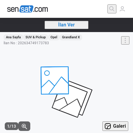
İlan Ver
Ana Sayfa
SUV & Pickup
Opel
Grandland X
İlan No : 202634749173783
Galeri
1/13