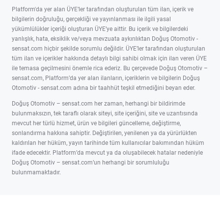
Platform'da yer alan ÜYE’ler tarafından oluşturulan tüm ilan, içerik ve
bilgilerin doğruluğu, gerçekliği ve yayınlanması ile ilgili yasal
yükümlülükler içeriği oluşturan ÜYE’ye aittir. Bu içerik ve bilgilerdeki
yanlışlık, hata, eksiklik ve/veya mevzuata aykırılıktan Doğuş Otomotiv -
sensat.com hiçbir şekilde sorumlu değildir. ÜYE’ler tarafından oluşturulan
tüm ilan ve içerikler hakkında detaylı bilgi sahibi olmak için ilan veren ÜYE
ile temasa geçilmesini önemle rica ederiz. Bu çerçevede Doğuş Otomotiv –
sensat.com, Platform’da yer alan ilanların, içeriklerin ve bilgilerin Doğuş
Otomotiv - sensat.com adına bir taahhüt teşkil etmediğini beyan eder.
Doğuş Otomotiv – sensat.com her zaman, herhangi bir bildirimde
bulunmaksızın, tek taraflı olarak siteyi, site içeriğini, site ve uzantısında
mevcut her türlü hizmet, ürün ve bilgileri güncelleme, değiştirme,
sonlandırma hakkına sahiptir. Değiştirilen, yenilenen ya da yürürlükten
kaldırılan her hüküm, yayın tarihinde tüm kullanıcılar bakımından hüküm
ifade edecektir. Platform’da mevcut ya da oluşabilecek hatalar nedeniyle
Doğuş Otomotiv – sensat.com’un herhangi bir sorumluluğu
bulunmamaktadır.