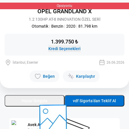
Opsiyonlu
OPEL GRANDLAND X
1.2 130HP AT-8 INNOVATION ÖZEL SERİ
Otomatik
|
Benzin
|
2020
|
81.798 km
1.399.750 ₺
Kredi Seçenekleri
İstanbul, Esenler
26.06.2026
Beğen
Karşılaştır
Hasar Sorgula
vdf Sigorta’dan Teklif Al
Avek A.Ş.