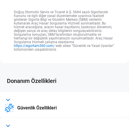
Doğuş Otomotiv Servis ve Ticaret A.Ş. 5684 sayılı Sigortacılık
Kanunu ve ilgili diğer yasal düzenlemeler uyarınca faaliyet
gösteren Sigorta Bilgi ve Gözetim Merkezi (SBM) verilerini
kullanarak Araç Hasar Sorgulama Hizmeti sunmaktadır. Bu
hizmet aracılığıyla; aracın hasar kayıtlarını, kaskosuz dönemini,
değişen parça ve araç detay bilgilerini sorgulayabilirsiniz.
Sorgulama sonuçları, SBM tarafından oluşturulmakta ve
herhangi bir değişiklik yapılmaksızın sunulmaktadır. Araç Hasar
Sorgulama Hizmeti çalışma esaslarına
https://sigortam360.com/
web sitesi “Güvenlik ve Yasal Uyarılar”
bölümünden ulaşabilirsiniz.
Donanım Özellikleri
Güvenlik Özellikleri