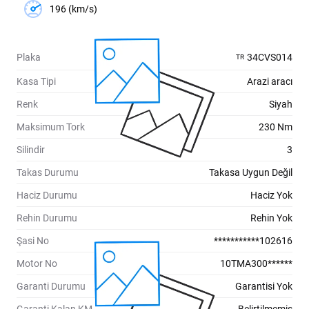
196 (km/s)
Plaka
34CVS014
TR
Kasa Tipi
Arazi aracı
Renk
Siyah
Maksimum Tork
230 Nm
Silindir
3
Takas Durumu
Takasa Uygun Değil
Haciz Durumu
Haciz Yok
Rehin Durumu
Rehin Yok
Şasi No
***********102616
Motor No
10TMA300******
Garanti Durumu
Garantisi Yok