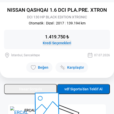
NISSAN QASHQAI 1.6 DCI PLA.PRE. XTRON
DCI 130 HP BLACK EDITION XTRONIC
Otomatik
|
Dizel
|
2017
|
139.194 km
1.419.750 ₺
Kredi Seçenekleri
İstanbul, Sancaktepe
07.07.2026
Beğen
Karşılaştır
Hasar Sorgula
vdf Sigorta’dan Teklif Al
ERÇAL SANCAKTEPE