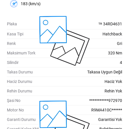
183 (km/s)
Plaka
34RD4631
TR
Kasa Tipi
Hatchback
Renk
Gri
Maksimum Tork
320 Nm
Silindir
4
Takas Durumu
Takasa Uygun Değil
Haciz Durumu
Haciz Yok
Rehin Durumu
Rehin Yok
Şasi No
***********972970
Motor No
R9MA410C******
Garanti Durumu
Garantisi Yok