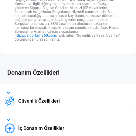
Doğuş Otomotiv Servis ve Ticaret A.Ş. 5684 sayılı Sigortacılık
Kanunu ve ilgili diğer yasal düzenlemeler uyarınca faaliyet
gösteren Sigorta Bilgi ve Gözetim Merkezi (SBM) verilerini
kullanarak Araç Hasar Sorgulama Hizmeti sunmaktadır. Bu
hizmet aracılığıyla; aracın hasar kayıtlarını, kaskosuz dönemini,
değişen parça ve araç detay bilgilerini sorgulayabilirsiniz.
Sorgulama sonuçları, SBM tarafından oluşturulmakta ve
herhangi bir değişiklik yapılmaksızın sunulmaktadır. Araç Hasar
Sorgulama Hizmeti çalışma esaslarına
https://sigortam360.com/
web sitesi “Güvenlik ve Yasal Uyarılar”
bölümünden ulaşabilirsiniz.
Donanım Özellikleri
Güvenlik Özellikleri
İç Donanım Özellikleri