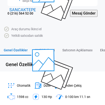
Belge No: 3407861
Mesaj Gönder
0 (216) 564 52 00
Araç durumu İkinci el
Yetkili satıcıdan satılık
Genel Özellikler
Yetki Belgesi
Satıcının Açıklaması
Eks
Genel Özellikler
Otomatik
Dizel
Önden Çekiş
1598 cc
130 Hp
0-100 km 11.1 sn