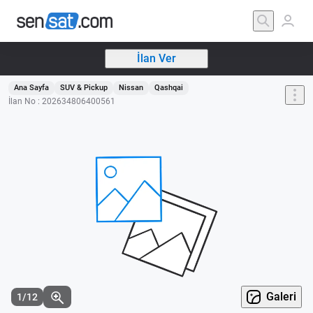
İlan Ver
Ana Sayfa
SUV & Pickup
Nissan
Qashqai
İlan No : 202634806400561
Galeri
1/12