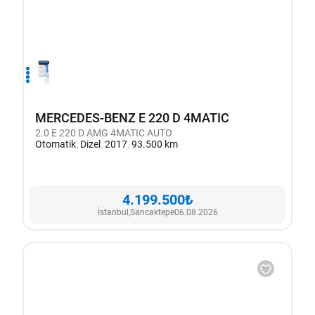
1
2
3
4
MERCEDES-BENZ E 220 D 4MATIC
2.0 E 220 D AMG 4MATIC AUTO
Otomatik
Dizel
2017
93.500 km
4.199.500₺
İstanbul,
Sancaktepe
06.08.2026