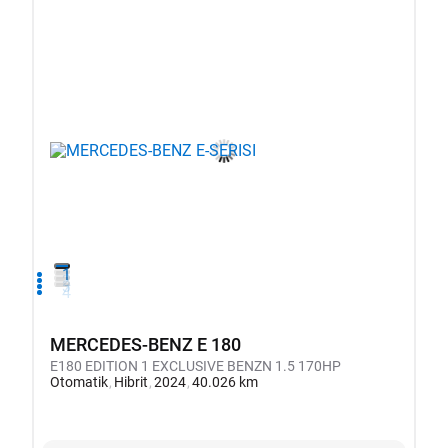
1
2
3
4
MERCEDES-BENZ E 180
E180 EDITION 1 EXCLUSIVE BENZN 1.5 170HP
Otomatik
Hibrit
2024
40.026 km