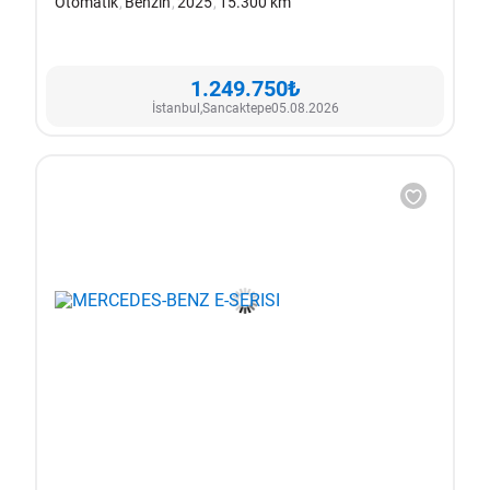
Otomatik
Benzin
2025
15.300 km
1.249.750₺
İstanbul,
Sancaktepe
05.08.2026