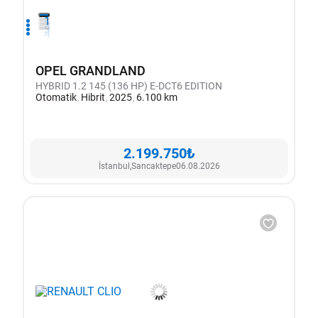
1
2
3
4
OPEL GRANDLAND
HYBRID 1.2 145 (136 HP) E-DCT6 EDITION
Otomatik
Hibrit
2025
6.100 km
2.199.750₺
İstanbul,
Sancaktepe
06.08.2026