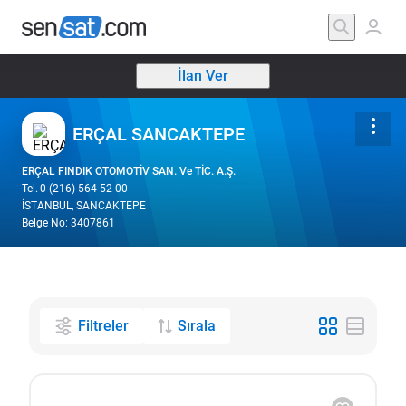
İlan Ver
ERÇAL SANCAKTEPE
ERÇAL FINDIK OTOMOTİV SAN. Ve TİC. A.Ş.
Tel.
0 (216) 564 52 00
İSTANBUL, SANCAKTEPE
Belge No: 3407861
Filtreler
Sırala