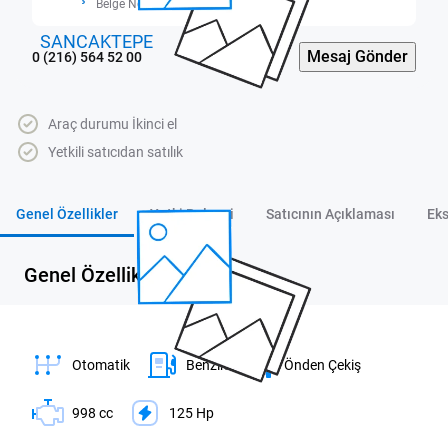
Belge No: 3407861
Mesaj Gönder
0 (216) 564 52 00
Araç durumu İkinci el
Yetkili satıcıdan satılık
Genel Özellikler
Yetki Belgesi
Satıcının Açıklaması
Eks
Genel Özellikler
Otomatik
Benzin
Önden Çekiş
998 cc
125 Hp