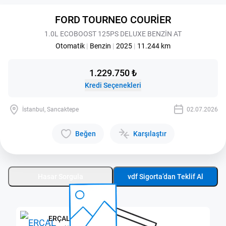
FORD TOURNEO COURİER
1.0L ECOBOOST 125PS DELUXE BENZİN AT
Otomatik
|
Benzin
|
2025
|
11.244 km
1.229.750 ₺
Kredi Seçenekleri
İstanbul, Sancaktepe
02.07.2026
Beğen
Karşılaştır
Hasar Sorgula
vdf Sigorta’dan Teklif Al
ERÇAL SANCAKTEPE