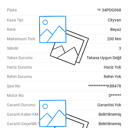
Plaka
34PDG068
TR
Kasa Tipi
Cityvan
Renk
Beyaz
Maksimum Tork
200 Nm
Silindir
3
Takas Durumu
Takasa Uygun Değil
Haciz Durumu
Haciz Yok
Rehin Durumu
Rehin Yok
Şasi No
***********K88478
Motor No
S******
Garanti Durumu
Garantisi Yok
Garanti Kalan KM
Belirtilmemiş
Garanti Geçerlilik Tarihi
Belirtilmemiş