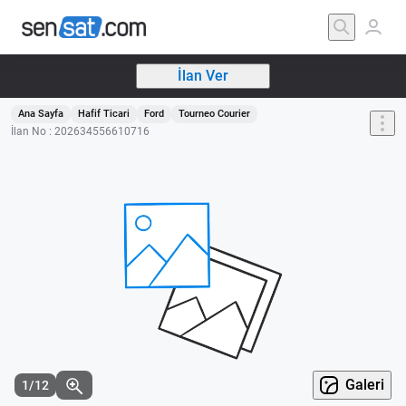
İlan Ver
Ana Sayfa
Hafif Ticari
Ford
Tourneo Courier
İlan No : 202634556610716
Galeri
1/12