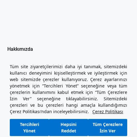
Hakkımızda
İşlem Rehberi
Yasal Metinler
Tüm site ziyaretçilerimizi daha iyi tanımak, sitemizdeki
İletişim
kullanıcı deneyimini kişiselleştirmek ve iyileştirmek için
Seni Dinliyoruz
web sitemizde çerezler kullanıyoruz. Çerez ayarlarınızı
Hizmetler
yönetmek için “Tercihleri Yönet” seçeneğine veya tüm
çerezlerin kullanımını kabul etmek için “Tüm Çerezlere
İzin Ver” seçeneğine tıklayabilirsiniz. Sitemizdeki
444 26 36
çerezleri ve bu çerezleri hangi amaçla kullandığımızı
sensat.com Destek Hattı
Çerez Politikası’ndan inceleyebilirsiniz.
Çerez Politikası
Sözleşmeler ve Kurallar
Kullanım Şartları
Tercihleri
Hepsini
Tüm Çerezlere
Gizlilik Politikası ve Kişisel Verilerin İşlenmesine İlişkin Aydınlatma
Yönet
Reddet
İzin Ver
Metni