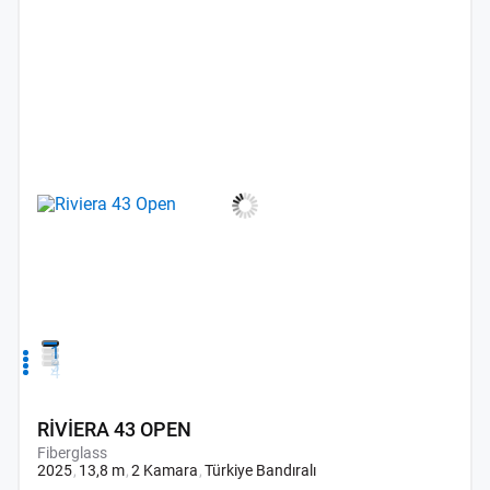
1
2
3
4
RİVİERA 43 OPEN
Fiberglass
2025
13,8 m
2 Kamara
Türkiye Bandıralı