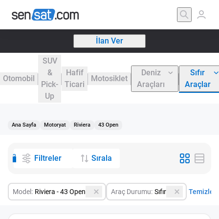
İlan Ver
SUV
&
Hafif
Deniz
Sıfır
Otomobil
Motosiklet
Pick-
Ticari
Araçları
Araçlar
Up
Ana Sayfa
Motoryat
Riviera
43 Open
2
Filtreler
Sırala
Model:
Riviera - 43 Open
Araç Durumu:
Sıfır
Temizle