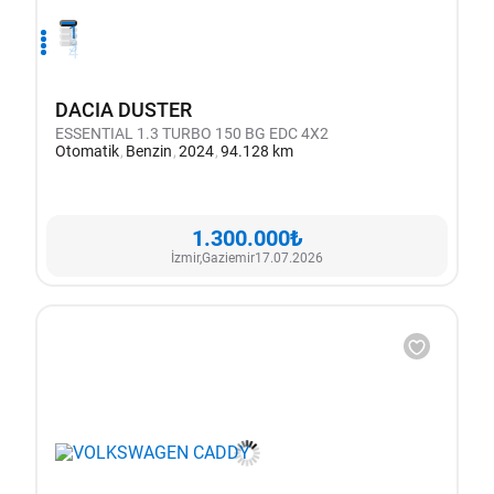
1
2
3
4
DACIA DUSTER
ESSENTIAL 1.3 TURBO 150 BG EDC 4X2
Otomatik
Benzin
2024
94.128 km
1.300.000₺
İzmir,
Gaziemir
17.07.2026