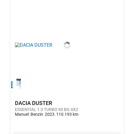
1
2
3
4
DACIA DUSTER
ESSENTIAL 1.0 TURBO 90 BG 4X2
Manuel
Benzin
2023
110.193 km