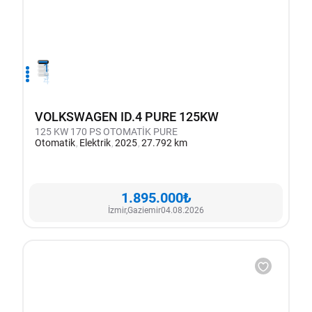
1
2
3
4
VOLKSWAGEN ID.4 PURE 125KW
125 KW 170 PS OTOMATİK PURE
Otomatik
Elektrik
2025
27.792 km
1.895.000₺
İzmir,
Gaziemir
04.08.2026