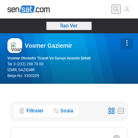
İlan Ver
Vosmer Gaziemir
Vosmer Otomotiv Ticaret Ve Sanayi Anonim Şirketi
Tel.
0 (232) 298 70 00
İZMIR, GAZIEMIR
Belge No: 3500209
Filtreler
Sırala