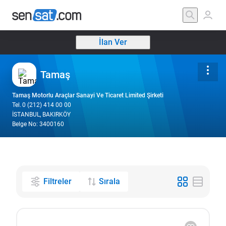
İlan Ver
Tamaş
Tamaş Motorlu Araçlar Sanayi Ve Ticaret Limited Şirketi
Tel.
0 (212) 414 00 00
İSTANBUL, BAKIRKÖY
Belge No: 3400160
Filtreler
Sırala