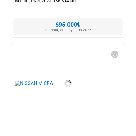
Manuel
Dizel
2020
136.814 km
695.000₺
İstanbul,
Bakırköy
01.08.2026