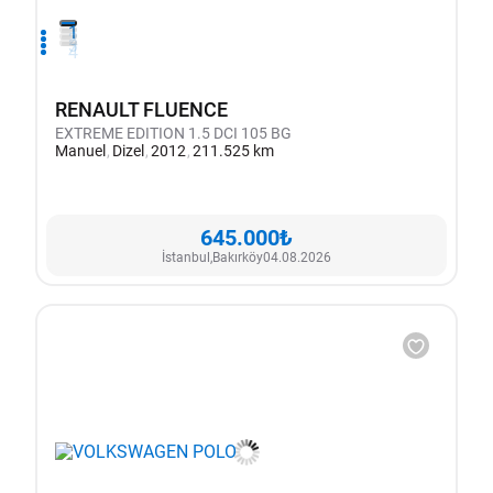
1
2
3
4
RENAULT FLUENCE
EXTREME EDITION 1.5 DCI 105 BG
Manuel
Dizel
2012
211.525 km
645.000₺
İstanbul,
Bakırköy
04.08.2026