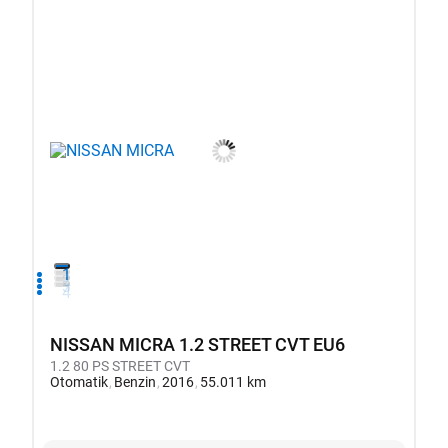
1
2
3
4
NISSAN MICRA 1.2 STREET CVT EU6
1.2 80 PS STREET CVT
Otomatik
Benzin
2016
55.011 km