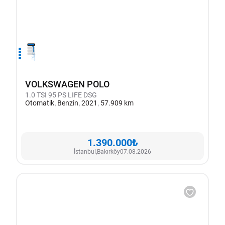
1
2
3
4
VOLKSWAGEN POLO
1.0 TSI 95 PS LIFE DSG
Otomatik
Benzin
2021
57.909 km
1.390.000₺
İstanbul,
Bakırköy
07.08.2026