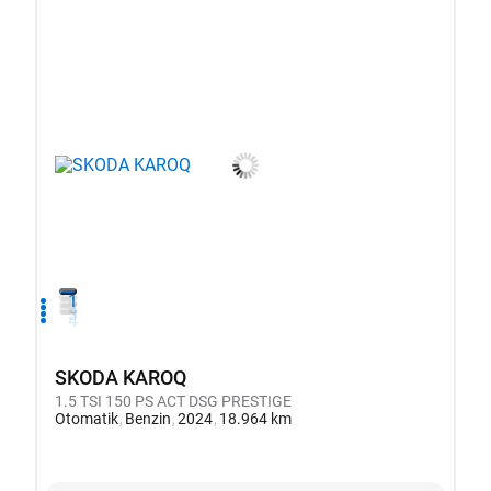
1
2
3
4
SKODA KAROQ
1.5 TSI 150 PS ACT DSG PRESTIGE
Otomatik
Benzin
2024
18.964 km