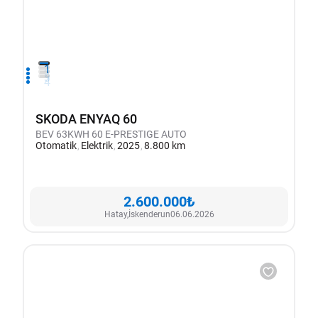
1
2
3
4
SKODA ENYAQ 60
BEV 63KWH 60 E-PRESTIGE AUTO
Otomatik
Elektrik
2025
8.800 km
2.600.000₺
Hatay,
İskenderun
06.06.2026