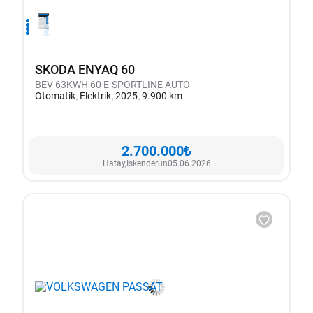
1
2
3
4
SKODA ENYAQ 60
BEV 63KWH 60 E-SPORTLINE AUTO
Otomatik
Elektrik
2025
9.900 km
2.700.000₺
Hatay,
İskenderun
05.06.2026