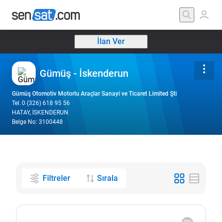
İlan Ver
Gümüş - İskenderun
Gümüş Otomotiv Motorlu Araçlar Sanayi ve Ticaret Limited Şti
Tel.
0 (326) 618 95 56
HATAY, İSKENDERUN
Belge No: 3100448
Filtreler
Sırala