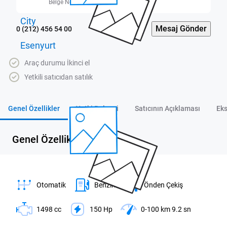
Belge No: 3400448
Mesaj Gönder
0 (212) 456 54 00
Araç durumu İkinci el
Yetkili satıcıdan satılık
Genel Özellikler
Yetki Belgesi
Satıcının Açıklaması
Eks
Genel Özellikler
Otomatik
Benzin
Önden Çekiş
1498 cc
150 Hp
0-100 km 9.2 sn