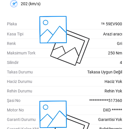
202 (km/s)
Plaka
59EV900
TR
Kasa Tipi
Arazi aracı
Renk
Gri
Maksimum Tork
250 Nm
Silindir
4
Takas Durumu
Takasa Uygun Değil
Haciz Durumu
Haciz Yok
Rehin Durumu
Rehin Yok
Şasi No
***********517360
Motor No
DXD ******
Garanti Durumu
Garantisi Yok