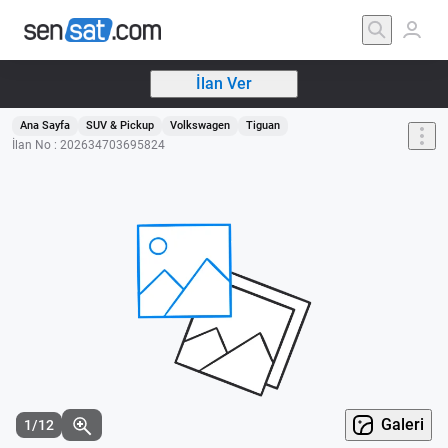
İlan Ver
Ana Sayfa
SUV & Pickup
Volkswagen
Tiguan
İlan No : 202634703695824
Galeri
1/12