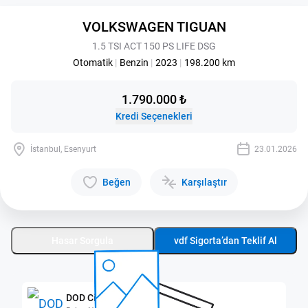
VOLKSWAGEN TIGUAN
1.5 TSI ACT 150 PS LIFE DSG
Otomatik
|
Benzin
|
2023
|
198.200 km
1.790.000 ₺
Kredi Seçenekleri
İstanbul, Esenyurt
23.01.2026
Beğen
Karşılaştır
Hasar Sorgula
vdf Sigorta’dan Teklif Al
DOD City Esenyurt