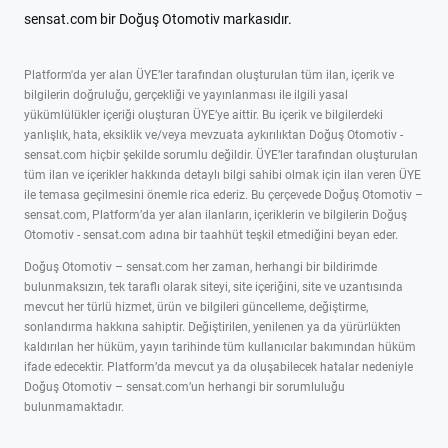
sensat.com bir Doğuş Otomotiv markasıdır.
Platform'da yer alan ÜYE’ler tarafından oluşturulan tüm ilan, içerik ve
bilgilerin doğruluğu, gerçekliği ve yayınlanması ile ilgili yasal
yükümlülükler içeriği oluşturan ÜYE’ye aittir. Bu içerik ve bilgilerdeki
yanlışlık, hata, eksiklik ve/veya mevzuata aykırılıktan Doğuş Otomotiv -
sensat.com hiçbir şekilde sorumlu değildir. ÜYE’ler tarafından oluşturulan
tüm ilan ve içerikler hakkında detaylı bilgi sahibi olmak için ilan veren ÜYE
ile temasa geçilmesini önemle rica ederiz. Bu çerçevede Doğuş Otomotiv –
sensat.com, Platform’da yer alan ilanların, içeriklerin ve bilgilerin Doğuş
Otomotiv - sensat.com adına bir taahhüt teşkil etmediğini beyan eder.
Doğuş Otomotiv – sensat.com her zaman, herhangi bir bildirimde
bulunmaksızın, tek taraflı olarak siteyi, site içeriğini, site ve uzantısında
mevcut her türlü hizmet, ürün ve bilgileri güncelleme, değiştirme,
sonlandırma hakkına sahiptir. Değiştirilen, yenilenen ya da yürürlükten
kaldırılan her hüküm, yayın tarihinde tüm kullanıcılar bakımından hüküm
ifade edecektir. Platform’da mevcut ya da oluşabilecek hatalar nedeniyle
Doğuş Otomotiv – sensat.com’un herhangi bir sorumluluğu
bulunmamaktadır.