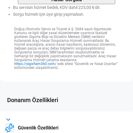
Bu servisin hizmet bedeli, KDV dahil 225,00 ₺'dir.
Sorgu hizmeti için üye girişi yapmalısın.
Doğuş Otomotiv Servis ve Ticaret A.Ş. 5684 sayılı Sigortacılık
Kanunu ve ilgili diğer yasal düzenlemeler uyarınca faaliyet
gösteren Sigorta Bilgi ve Gözetim Merkezi (SBM) verilerini
kullanarak Araç Hasar Sorgulama Hizmeti sunmaktadır. Bu
hizmet aracılığıyla; aracın hasar kayıtlarını, kaskosuz dönemini,
değişen parça ve araç detay bilgilerini sorgulayabilirsiniz.
Sorgulama sonuçları, SBM tarafından oluşturulmakta ve
herhangi bir değişiklik yapılmaksızın sunulmaktadır. Araç Hasar
Sorgulama Hizmeti çalışma esaslarına
https://sigortam360.com/
web sitesi “Güvenlik ve Yasal Uyarılar”
bölümünden ulaşabilirsiniz.
Donanım Özellikleri
Güvenlik Özellikleri