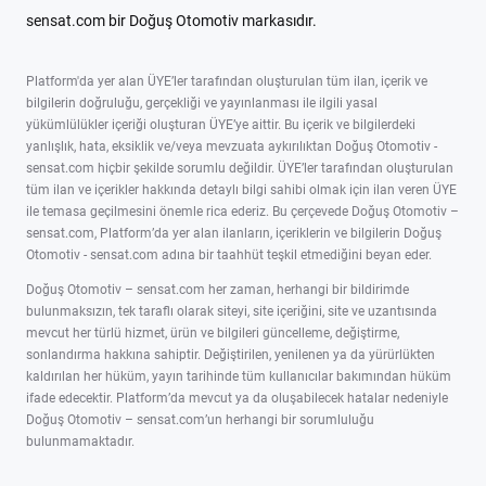
sensat.com bir Doğuş Otomotiv markasıdır.
Platform'da yer alan ÜYE’ler tarafından oluşturulan tüm ilan, içerik ve
bilgilerin doğruluğu, gerçekliği ve yayınlanması ile ilgili yasal
yükümlülükler içeriği oluşturan ÜYE’ye aittir. Bu içerik ve bilgilerdeki
yanlışlık, hata, eksiklik ve/veya mevzuata aykırılıktan Doğuş Otomotiv -
sensat.com hiçbir şekilde sorumlu değildir. ÜYE’ler tarafından oluşturulan
tüm ilan ve içerikler hakkında detaylı bilgi sahibi olmak için ilan veren ÜYE
ile temasa geçilmesini önemle rica ederiz. Bu çerçevede Doğuş Otomotiv –
sensat.com, Platform’da yer alan ilanların, içeriklerin ve bilgilerin Doğuş
Otomotiv - sensat.com adına bir taahhüt teşkil etmediğini beyan eder.
Doğuş Otomotiv – sensat.com her zaman, herhangi bir bildirimde
bulunmaksızın, tek taraflı olarak siteyi, site içeriğini, site ve uzantısında
mevcut her türlü hizmet, ürün ve bilgileri güncelleme, değiştirme,
sonlandırma hakkına sahiptir. Değiştirilen, yenilenen ya da yürürlükten
kaldırılan her hüküm, yayın tarihinde tüm kullanıcılar bakımından hüküm
ifade edecektir. Platform’da mevcut ya da oluşabilecek hatalar nedeniyle
Doğuş Otomotiv – sensat.com’un herhangi bir sorumluluğu
bulunmamaktadır.