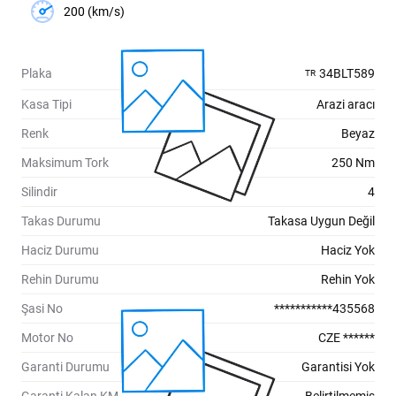
200 (km/s)
Plaka
34BLT589
TR
Kasa Tipi
Arazi aracı
Renk
Beyaz
Maksimum Tork
250 Nm
Silindir
4
Takas Durumu
Takasa Uygun Değil
Haciz Durumu
Haciz Yok
Rehin Durumu
Rehin Yok
Şasi No
***********435568
Motor No
CZE ******
Garanti Durumu
Garantisi Yok