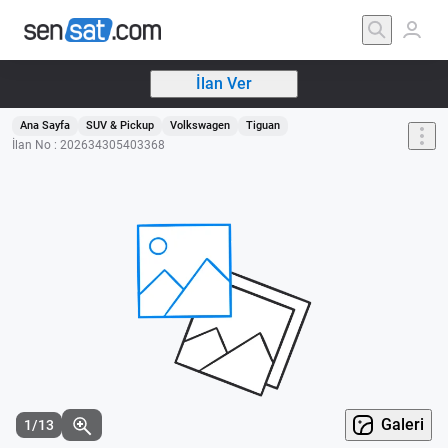
İlan Ver
Ana Sayfa
SUV & Pickup
Volkswagen
Tiguan
İlan No : 202634305403368
Galeri
1/13