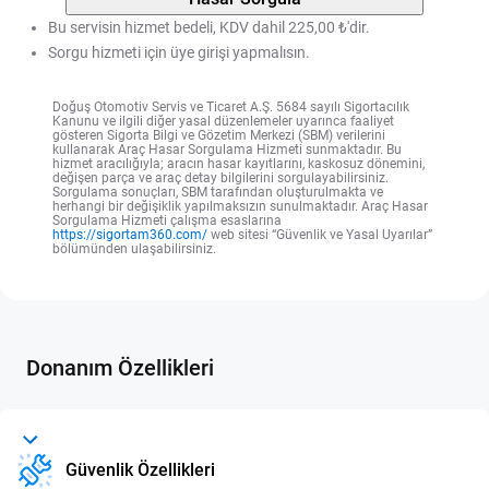
Bu servisin hizmet bedeli, KDV dahil 225,00 ₺'dir.
Sorgu hizmeti için üye girişi yapmalısın.
Doğuş Otomotiv Servis ve Ticaret A.Ş. 5684 sayılı Sigortacılık
Kanunu ve ilgili diğer yasal düzenlemeler uyarınca faaliyet
gösteren Sigorta Bilgi ve Gözetim Merkezi (SBM) verilerini
kullanarak Araç Hasar Sorgulama Hizmeti sunmaktadır. Bu
hizmet aracılığıyla; aracın hasar kayıtlarını, kaskosuz dönemini,
değişen parça ve araç detay bilgilerini sorgulayabilirsiniz.
Sorgulama sonuçları, SBM tarafından oluşturulmakta ve
herhangi bir değişiklik yapılmaksızın sunulmaktadır. Araç Hasar
Sorgulama Hizmeti çalışma esaslarına
https://sigortam360.com/
web sitesi “Güvenlik ve Yasal Uyarılar”
bölümünden ulaşabilirsiniz.
Donanım Özellikleri
Güvenlik Özellikleri