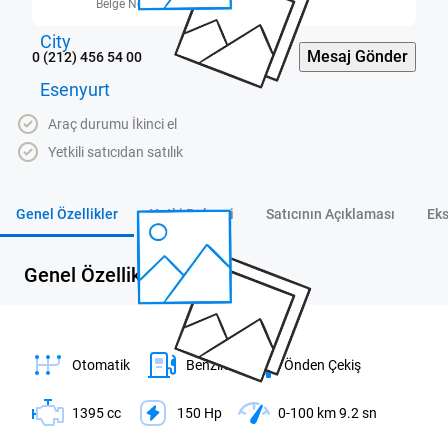
Belge No: 3400448
Mesaj Gönder
0 (212) 456 54 00
Araç durumu İkinci el
Yetkili satıcıdan satılık
Genel Özellikler
Yetki Belgesi
Satıcının Açıklaması
Eks
Genel Özellikler
Otomatik
Benzin
Önden Çekiş
1395 cc
150 Hp
0-100 km 9.2 sn