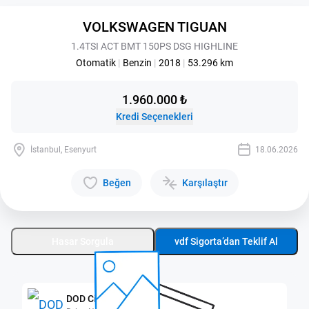
VOLKSWAGEN TIGUAN
1.4TSI ACT BMT 150PS DSG HIGHLINE
Otomatik
|
Benzin
|
2018
|
53.296 km
1.960.000 ₺
Kredi Seçenekleri
İstanbul, Esenyurt
18.06.2026
Beğen
Karşılaştır
Hasar Sorgula
vdf Sigorta’dan Teklif Al
DOD City Esenyurt