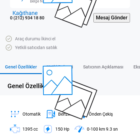
Belge No: 3414835
Mesaj Gönder
0 (212) 934 18 80
Araç durumu İkinci el
Yetkili satıcıdan satılık
Genel Özellikler
Yetki Belgesi
Satıcının Açıklaması
Eks
Genel Özellikler
Otomatik
Benzin
Önden Çekiş
1395 cc
150 Hp
0-100 km 9.3 sn