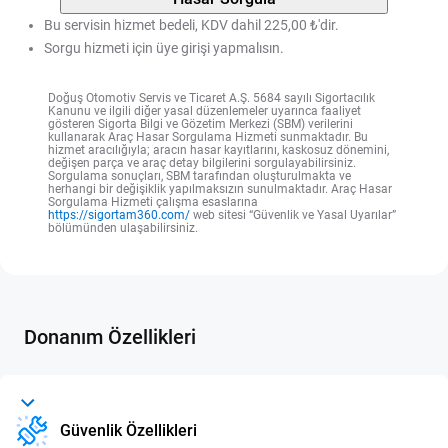
Bu servisin hizmet bedeli, KDV dahil 225,00 ₺'dir.
Sorgu hizmeti için üye girişi yapmalısın.
Doğuş Otomotiv Servis ve Ticaret A.Ş. 5684 sayılı Sigortacılık
Kanunu ve ilgili diğer yasal düzenlemeler uyarınca faaliyet
gösteren Sigorta Bilgi ve Gözetim Merkezi (SBM) verilerini
kullanarak Araç Hasar Sorgulama Hizmeti sunmaktadır. Bu
hizmet aracılığıyla; aracın hasar kayıtlarını, kaskosuz dönemini,
değişen parça ve araç detay bilgilerini sorgulayabilirsiniz.
Sorgulama sonuçları, SBM tarafından oluşturulmakta ve
herhangi bir değişiklik yapılmaksızın sunulmaktadır. Araç Hasar
Sorgulama Hizmeti çalışma esaslarına
https://sigortam360.com/
web sitesi “Güvenlik ve Yasal Uyarılar”
bölümünden ulaşabilirsiniz.
Donanım Özellikleri
Güvenlik Özellikleri