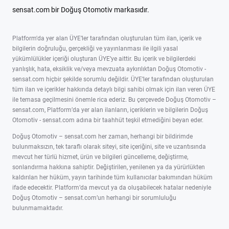
sensat.com bir Doğuş Otomotiv markasıdır.
Platform'da yer alan ÜYE’ler tarafından oluşturulan tüm ilan, içerik ve
bilgilerin doğruluğu, gerçekliği ve yayınlanması ile ilgili yasal
yükümlülükler içeriği oluşturan ÜYE’ye aittir. Bu içerik ve bilgilerdeki
yanlışlık, hata, eksiklik ve/veya mevzuata aykırılıktan Doğuş Otomotiv -
sensat.com hiçbir şekilde sorumlu değildir. ÜYE’ler tarafından oluşturulan
tüm ilan ve içerikler hakkında detaylı bilgi sahibi olmak için ilan veren ÜYE
ile temasa geçilmesini önemle rica ederiz. Bu çerçevede Doğuş Otomotiv –
sensat.com, Platform’da yer alan ilanların, içeriklerin ve bilgilerin Doğuş
Otomotiv - sensat.com adına bir taahhüt teşkil etmediğini beyan eder.
Doğuş Otomotiv – sensat.com her zaman, herhangi bir bildirimde
bulunmaksızın, tek taraflı olarak siteyi, site içeriğini, site ve uzantısında
mevcut her türlü hizmet, ürün ve bilgileri güncelleme, değiştirme,
sonlandırma hakkına sahiptir. Değiştirilen, yenilenen ya da yürürlükten
kaldırılan her hüküm, yayın tarihinde tüm kullanıcılar bakımından hüküm
ifade edecektir. Platform’da mevcut ya da oluşabilecek hatalar nedeniyle
Doğuş Otomotiv – sensat.com’un herhangi bir sorumluluğu
bulunmamaktadır.