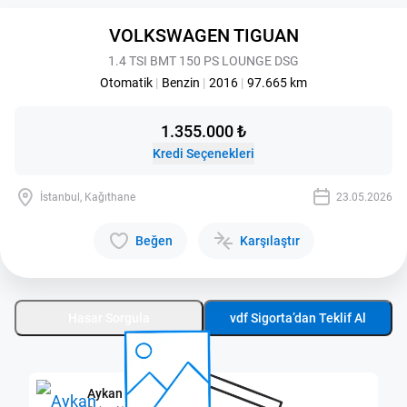
VOLKSWAGEN TIGUAN
1.4 TSI BMT 150 PS LOUNGE DSG
Otomatik
|
Benzin
|
2016
|
97.665 km
1.355.000 ₺
Kredi Seçenekleri
İstanbul, Kağıthane
23.05.2026
Beğen
Karşılaştır
Hasar Sorgula
vdf Sigorta’dan Teklif Al
Aykan Kağıthane