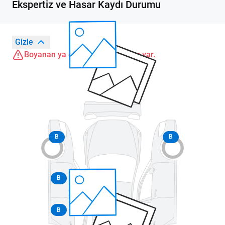
Ekspertiz ve Hasar Kaydı Durumu
Gizle
Boyanan ya da değişen parçalar var.
B
B
B
B