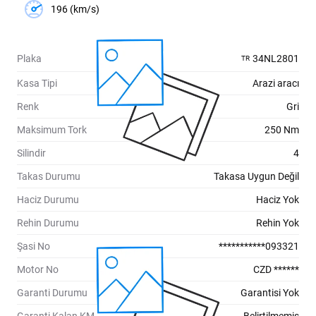
196 (km/s)
Plaka
34NL2801
TR
Kasa Tipi
Arazi aracı
Renk
Gri
Maksimum Tork
250 Nm
Silindir
4
Takas Durumu
Takasa Uygun Değil
Haciz Durumu
Haciz Yok
Rehin Durumu
Rehin Yok
Şasi No
***********093321
Motor No
CZD ******
Garanti Durumu
Garantisi Yok