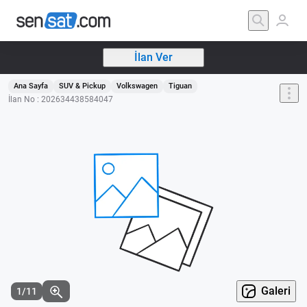
İlan Ver
Ana Sayfa
SUV & Pickup
Volkswagen
Tiguan
İlan No : 202634438584047
Galeri
1/11