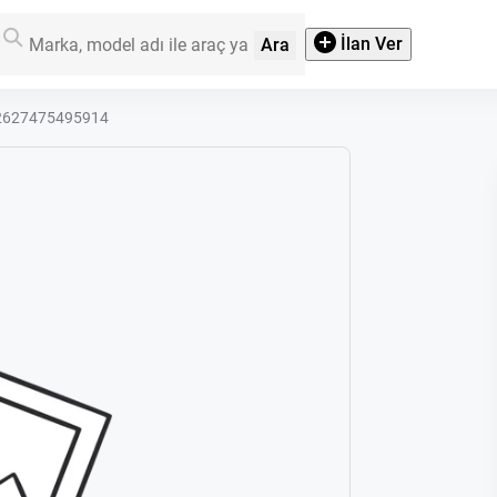
İlan Ver
Ara
202627475495914