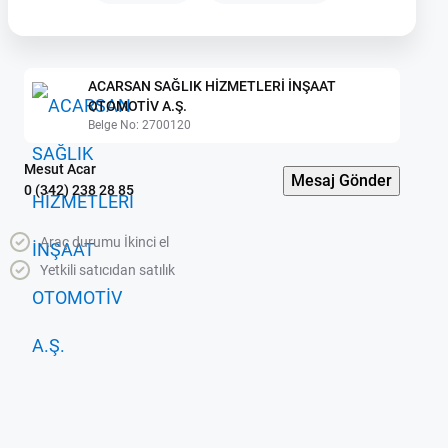
ACARSAN SAĞLIK HİZMETLERİ İNŞAAT
OTOMOTİV A.Ş.
Belge No: 2700120
Mesut Acar
Mesaj Gönder
0 (342) 238 28 85
Araç durumu İkinci el
Yetkili satıcıdan satılık