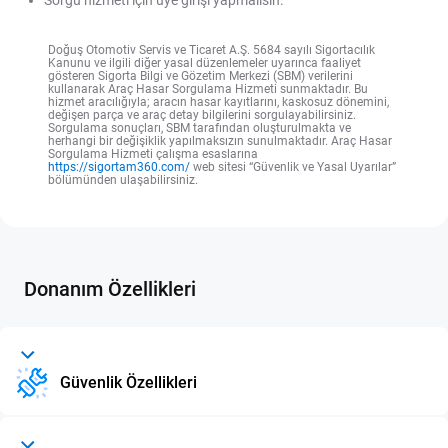
Sorgu hizmeti için üye girişi yapmalısın.
Doğuş Otomotiv Servis ve Ticaret A.Ş. 5684 sayılı Sigortacılık
Kanunu ve ilgili diğer yasal düzenlemeler uyarınca faaliyet
gösteren Sigorta Bilgi ve Gözetim Merkezi (SBM) verilerini
kullanarak Araç Hasar Sorgulama Hizmeti sunmaktadır. Bu
hizmet aracılığıyla; aracın hasar kayıtlarını, kaskosuz dönemini,
değişen parça ve araç detay bilgilerini sorgulayabilirsiniz.
Sorgulama sonuçları, SBM tarafından oluşturulmakta ve
herhangi bir değişiklik yapılmaksızın sunulmaktadır. Araç Hasar
Sorgulama Hizmeti çalışma esaslarına
https://sigortam360.com/
web sitesi “Güvenlik ve Yasal Uyarılar”
bölümünden ulaşabilirsiniz.
Donanım Özellikleri
Güvenlik Özellikleri