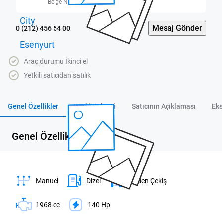
Belge No: 3400448
Mesaj Gönder
0 (212) 456 54 00
Araç durumu İkinci el
Yetkili satıcıdan satılık
Genel Özellikler
Yetki Belgesi
Satıcının Açıklaması
Eks
Genel Özellikler
Manuel
Dizel
Önden Çekiş
1968 cc
140 Hp