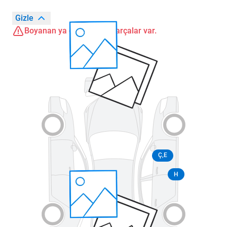
Gizle
Boyanan ya da değişen parçalar var.
Ç,E
H