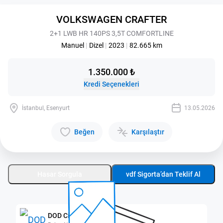
VOLKSWAGEN CRAFTER
2+1 LWB HR 140PS 3,5T COMFORTLINE
Manuel
|
Dizel
|
2023
|
82.665 km
1.350.000 ₺
Kredi Seçenekleri
İstanbul, Esenyurt
13.05.2026
Beğen
Karşılaştır
Hasar Sorgula
vdf Sigorta’dan Teklif Al
DOD City Esenyurt