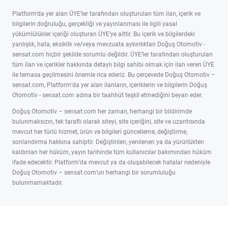
Platform'da yer alan ÜYE’ler tarafından oluşturulan tüm ilan, içerik ve
bilgilerin doğruluğu, gerçekliği ve yayınlanması ile ilgili yasal
yükümlülükler içeriği oluşturan ÜYE’ye aittir. Bu içerik ve bilgilerdeki
yanlışlık, hata, eksiklik ve/veya mevzuata aykırılıktan Doğuş Otomotiv -
sensat.com hiçbir şekilde sorumlu değildir. ÜYE’ler tarafından oluşturulan
tüm ilan ve içerikler hakkında detaylı bilgi sahibi olmak için ilan veren ÜYE
ile temasa geçilmesini önemle rica ederiz. Bu çerçevede Doğuş Otomotiv –
sensat.com, Platform’da yer alan ilanların, içeriklerin ve bilgilerin Doğuş
Otomotiv - sensat.com adına bir taahhüt teşkil etmediğini beyan eder.
Doğuş Otomotiv – sensat.com her zaman, herhangi bir bildirimde
bulunmaksızın, tek taraflı olarak siteyi, site içeriğini, site ve uzantısında
mevcut her türlü hizmet, ürün ve bilgileri güncelleme, değiştirme,
sonlandırma hakkına sahiptir. Değiştirilen, yenilenen ya da yürürlükten
kaldırılan her hüküm, yayın tarihinde tüm kullanıcılar bakımından hüküm
ifade edecektir. Platform’da mevcut ya da oluşabilecek hatalar nedeniyle
Doğuş Otomotiv – sensat.com’un herhangi bir sorumluluğu
bulunmamaktadır.