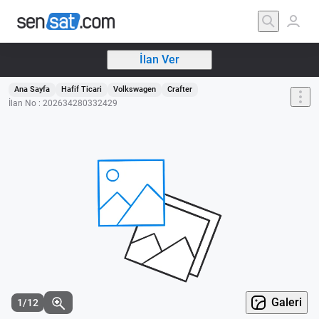
İlan Ver
Ana Sayfa
Hafif Ticari
Volkswagen
Crafter
İlan No : 202634280332429
Galeri
1/12