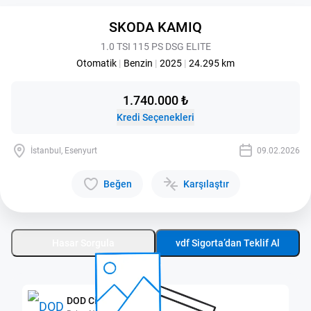
SKODA KAMIQ
1.0 TSI 115 PS DSG ELITE
Otomatik
|
Benzin
|
2025
|
24.295 km
1.740.000 ₺
Kredi Seçenekleri
İstanbul, Esenyurt
09.02.2026
Beğen
Karşılaştır
Hasar Sorgula
vdf Sigorta’dan Teklif Al
DOD City Esenyurt