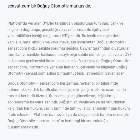
sensat.com bir Doğuş Otomotiv markasıdır.
Platform'da yer alan ÜYE’ler tarafından oluşturulan tüm ilan, içerik ve
bilgilerin doğruluğu, gerçekliği ve yayınlanması ile ilgili yasal
yükümlülükler içeriği oluşturan ÜYE’ye aittir. Bu içerik ve bilgilerdeki
yanlışlık, hata, eksiklik ve/veya mevzuata aykırılıktan Doğuş Otomotiv -
sensat.com hiçbir şekilde sorumlu değildir. ÜYE’ler tarafından oluşturulan
tüm ilan ve içerikler hakkında detaylı bilgi sahibi olmak için ilan veren ÜYE
ile temasa geçilmesini önemle rica ederiz. Bu çerçevede Doğuş Otomotiv –
sensat.com, Platform’da yer alan ilanların, içeriklerin ve bilgilerin Doğuş
Otomotiv - sensat.com adına bir taahhüt teşkil etmediğini beyan eder.
Doğuş Otomotiv – sensat.com her zaman, herhangi bir bildirimde
bulunmaksızın, tek taraflı olarak siteyi, site içeriğini, site ve uzantısında
mevcut her türlü hizmet, ürün ve bilgileri güncelleme, değiştirme,
sonlandırma hakkına sahiptir. Değiştirilen, yenilenen ya da yürürlükten
kaldırılan her hüküm, yayın tarihinde tüm kullanıcılar bakımından hüküm
ifade edecektir. Platform’da mevcut ya da oluşabilecek hatalar nedeniyle
Doğuş Otomotiv – sensat.com’un herhangi bir sorumluluğu
bulunmamaktadır.