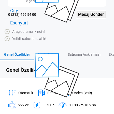
Belge No: 3400448
Mesaj Gönder
0 (212) 456 54 00
Araç durumu İkinci el
Yetkili satıcıdan satılık
Genel Özellikler
Yetki Belgesi
Satıcının Açıklaması
Eks
Genel Özellikler
Otomatik
Benzin
Önden Çekiş
999 cc
115 Hp
0-100 km 10.2 sn