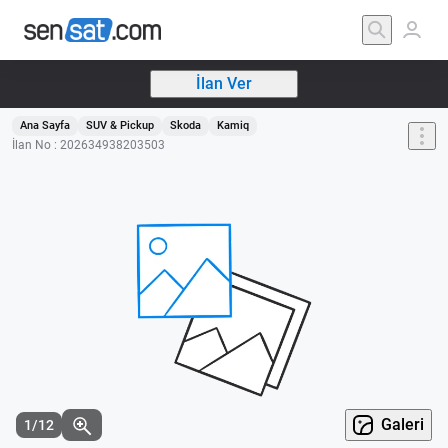
İlan Ver
Ana Sayfa
SUV & Pickup
Skoda
Kamiq
İlan No : 202634938203503
Galeri
1/12