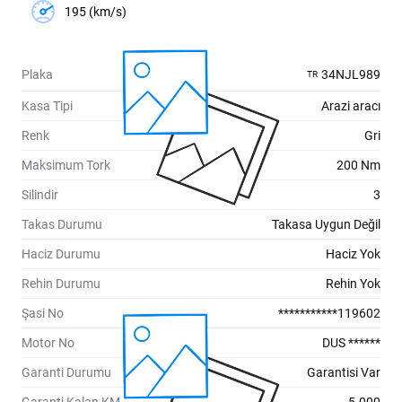
195 (km/s)
Plaka
34NJL989
TR
Kasa Tipi
Arazi aracı
Renk
Gri
Maksimum Tork
200 Nm
Silindir
3
Takas Durumu
Takasa Uygun Değil
Haciz Durumu
Haciz Yok
Rehin Durumu
Rehin Yok
Şasi No
***********119602
Motor No
DUS ******
Garanti Durumu
Garantisi Var