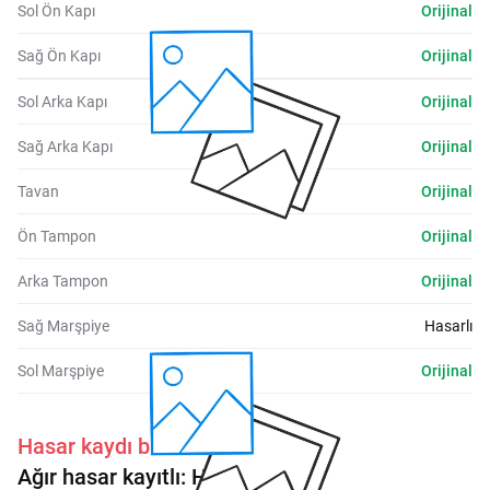
Sol Ön Kapı
Orijinal
Sağ Ön Kapı
Orijinal
Sol Arka Kapı
Orijinal
Sağ Arka Kapı
Orijinal
Tavan
Orijinal
Ön Tampon
Orijinal
Arka Tampon
Orijinal
Sağ Marşpiye
Hasarlı
Sol Marşpiye
Orijinal
Hasar kaydı bulunmaktadır.
Ağır hasar kayıtlı:
Hayır