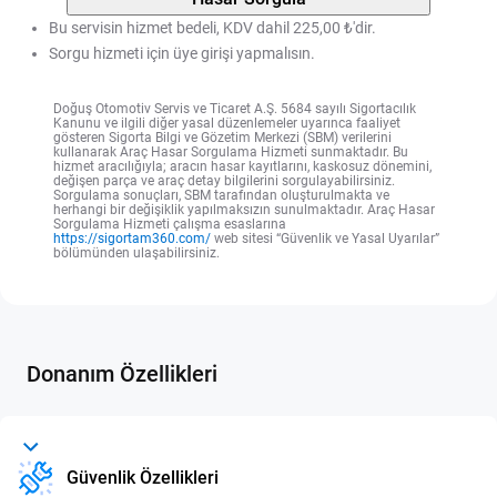
Bu servisin hizmet bedeli, KDV dahil 225,00 ₺'dir.
Sorgu hizmeti için üye girişi yapmalısın.
Doğuş Otomotiv Servis ve Ticaret A.Ş. 5684 sayılı Sigortacılık
Kanunu ve ilgili diğer yasal düzenlemeler uyarınca faaliyet
gösteren Sigorta Bilgi ve Gözetim Merkezi (SBM) verilerini
kullanarak Araç Hasar Sorgulama Hizmeti sunmaktadır. Bu
hizmet aracılığıyla; aracın hasar kayıtlarını, kaskosuz dönemini,
değişen parça ve araç detay bilgilerini sorgulayabilirsiniz.
Sorgulama sonuçları, SBM tarafından oluşturulmakta ve
herhangi bir değişiklik yapılmaksızın sunulmaktadır. Araç Hasar
Sorgulama Hizmeti çalışma esaslarına
https://sigortam360.com/
web sitesi “Güvenlik ve Yasal Uyarılar”
bölümünden ulaşabilirsiniz.
Donanım Özellikleri
Güvenlik Özellikleri