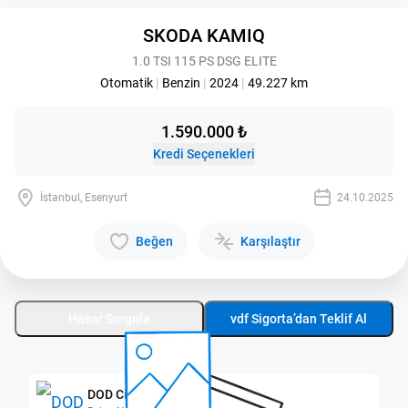
SKODA KAMIQ
1.0 TSI 115 PS DSG ELITE
Otomatik
|
Benzin
|
2024
|
49.227 km
1.590.000 ₺
Kredi Seçenekleri
İstanbul, Esenyurt
24.10.2025
Beğen
Karşılaştır
Hasar Sorgula
vdf Sigorta’dan Teklif Al
DOD City Esenyurt