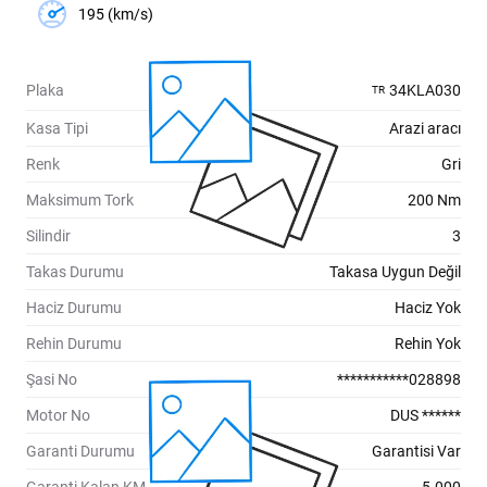
195 (km/s)
Plaka
34KLA030
TR
Kasa Tipi
Arazi aracı
Renk
Gri
Maksimum Tork
200 Nm
Silindir
3
Takas Durumu
Takasa Uygun Değil
Haciz Durumu
Haciz Yok
Rehin Durumu
Rehin Yok
Şasi No
***********028898
Motor No
DUS ******
Garanti Durumu
Garantisi Var