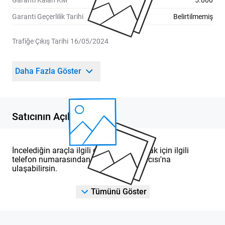
Garanti Kalan KM
5.000
Garanti Geçerlilik Tarihi
Belirtilmemiş
Trafiğe Çıkış Tarihi
16/05/2024
Daha Fazla Göster
Satıcının Açıklaması
İncelediğin araçla ilgili detaylı bilgi almak için ilgili
telefon numarasından DOD Yetkili Satıcısı'na
ulaşabilirsin.
Tümünü Göster