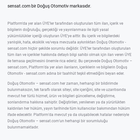
sensat.com bir Doğuş Otomotiv markasıdır.
Platform'da yer alan ÜYE’ler tarafından oluşturulan tüm ilan, içerik ve
bilgilerin doğruluğu, gerçekliği ve yayınlanması ile ilgili yasal
yükümlülükler içeriği oluşturan ÜYE’ye aittir. Bu içerik ve bilgilerdeki
yanlışlık, hata, eksiklik ve/veya mevzuata aykırılıktan Doğuş Otomotiv -
sensat.com hiçbir şekilde sorumlu değildir. ÜYE’ler tarafından oluşturulan
tüm ilan ve içerikler hakkında detaylı bilgi sahibi olmak için ilan veren ÜYE
ile temasa geçilmesini önemle rica ederiz. Bu çerçevede Doğuş Otomotiv –
sensat.com, Platform’da yer alan ilanların, içeriklerin ve bilgilerin Doğuş
Otomotiv - sensat.com adına bir taahhüt teşkil etmediğini beyan eder.
Doğuş Otomotiv – sensat.com her zaman, herhangi bir bildirimde
bulunmaksızın, tek taraflı olarak siteyi, site içeriğini, site ve uzantısında
mevcut her türlü hizmet, ürün ve bilgileri güncelleme, değiştirme,
sonlandırma hakkına sahiptir. Değiştirilen, yenilenen ya da yürürlükten
kaldırılan her hüküm, yayın tarihinde tüm kullanıcılar bakımından hüküm
ifade edecektir. Platform’da mevcut ya da oluşabilecek hatalar nedeniyle
Doğuş Otomotiv – sensat.com’un herhangi bir sorumluluğu
bulunmamaktadır.