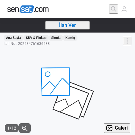
İlan Ver
Ana Sayfa
SUV & Pickup
Skoda
Kamiq
İlan No : 202534761636588
Galeri
1/12