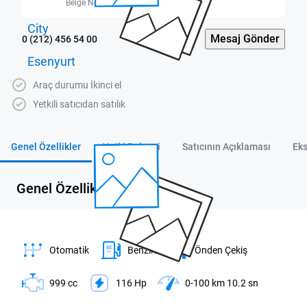
Belge No: 3400448
Mesaj Gönder
0 (212) 456 54 00
Araç durumu İkinci el
Yetkili satıcıdan satılık
Genel Özellikler
Yetki Belgesi
Satıcının Açıklaması
Eks
Genel Özellikler
Otomatik
Benzin
Önden Çekiş
999 cc
116 Hp
0-100 km 10.2 sn