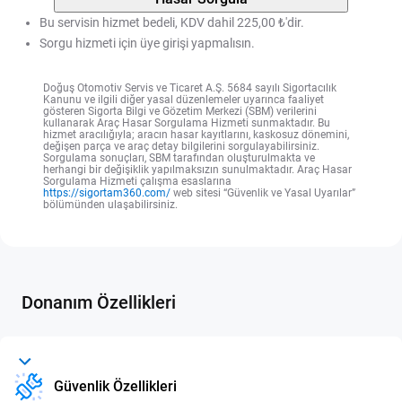
Bu servisin hizmet bedeli, KDV dahil 225,00 ₺'dir.
Sorgu hizmeti için üye girişi yapmalısın.
Doğuş Otomotiv Servis ve Ticaret A.Ş. 5684 sayılı Sigortacılık
Kanunu ve ilgili diğer yasal düzenlemeler uyarınca faaliyet
gösteren Sigorta Bilgi ve Gözetim Merkezi (SBM) verilerini
kullanarak Araç Hasar Sorgulama Hizmeti sunmaktadır. Bu
hizmet aracılığıyla; aracın hasar kayıtlarını, kaskosuz dönemini,
değişen parça ve araç detay bilgilerini sorgulayabilirsiniz.
Sorgulama sonuçları, SBM tarafından oluşturulmakta ve
herhangi bir değişiklik yapılmaksızın sunulmaktadır. Araç Hasar
Sorgulama Hizmeti çalışma esaslarına
https://sigortam360.com/
web sitesi “Güvenlik ve Yasal Uyarılar”
bölümünden ulaşabilirsiniz.
Donanım Özellikleri
Güvenlik Özellikleri