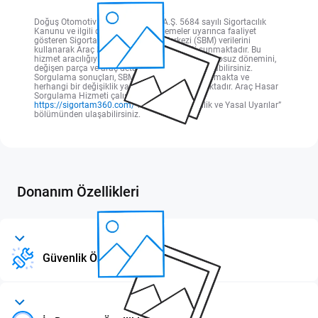
Doğuş Otomotiv Servis ve Ticaret A.Ş. 5684 sayılı Sigortacılık
Kanunu ve ilgili diğer yasal düzenlemeler uyarınca faaliyet
gösteren Sigorta Bilgi ve Gözetim Merkezi (SBM) verilerini
kullanarak Araç Hasar Sorgulama Hizmeti sunmaktadır. Bu
hizmet aracılığıyla; aracın hasar kayıtlarını, kaskosuz dönemini,
değişen parça ve araç detay bilgilerini sorgulayabilirsiniz.
Sorgulama sonuçları, SBM tarafından oluşturulmakta ve
herhangi bir değişiklik yapılmaksızın sunulmaktadır. Araç Hasar
Sorgulama Hizmeti çalışma esaslarına
https://sigortam360.com/
web sitesi “Güvenlik ve Yasal Uyarılar”
bölümünden ulaşabilirsiniz.
Donanım Özellikleri
Güvenlik Özellikleri