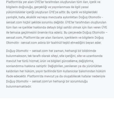
Platform'da yer alan ÜYE’ler tarafından oluşturulan tüm ilan, içerik ve
bilgilerin doğruluğu, gerçekliği ve yayınlanması ile ilgili yasal
yükümlülükler içeriği oluşturan ÜYE’ye aittir. Bu içerik ve bilgilerdeki
yanlışlık, hata, eksiklik ve/veya mevzuata aykırılıktan Doğuş Otomotiv -
sensat.com hiçbir şekilde sorumlu değildir. ÜYE’ler tarafından oluşturulan
tüm ilan ve içerikler hakkında detaylı bilgi sahibi olmak için ilan veren ÜYE
ile temasa geçilmesini önemle rica ederiz. Bu çerçevede Doğuş Otomotiv –
sensat.com, Platform’da yer alan ilanların, içeriklerin ve bilgilerin Doğuş
Otomotiv - sensat.com adına bir taahhüt teşkil etmediğini beyan eder.
Doğuş Otomotiv – sensat.com her zaman, herhangi bir bildirimde
bulunmaksızın, tek taraflı olarak siteyi, site içeriğini, site ve uzantısında
mevcut her türlü hizmet, ürün ve bilgileri güncelleme, değiştirme,
sonlandırma hakkına sahiptir. Değiştirilen, yenilenen ya da yürürlükten
kaldırılan her hüküm, yayın tarihinde tüm kullanıcılar bakımından hüküm
ifade edecektir. Platform’da mevcut ya da oluşabilecek hatalar nedeniyle
Doğuş Otomotiv – sensat.com’un herhangi bir sorumluluğu
bulunmamaktadır.