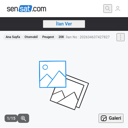
İlan Ver
İlan No : 202634637427827
Ana Sayfa
Otomobil
Peugeot
208
Galeri
1/15