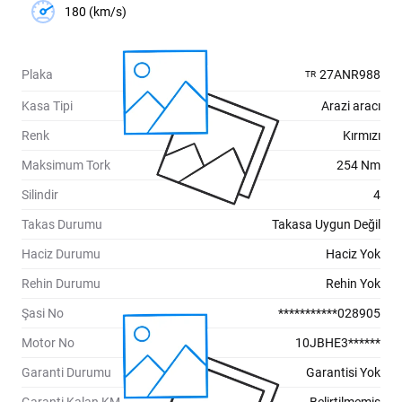
180 (km/s)
Plaka
27ANR988
TR
Kasa Tipi
Arazi aracı
Renk
Kırmızı
Maksimum Tork
254 Nm
Silindir
4
Takas Durumu
Takasa Uygun Değil
Haciz Durumu
Haciz Yok
Rehin Durumu
Rehin Yok
Şasi No
***********028905
Motor No
10JBHE3******
Garanti Durumu
Garantisi Yok