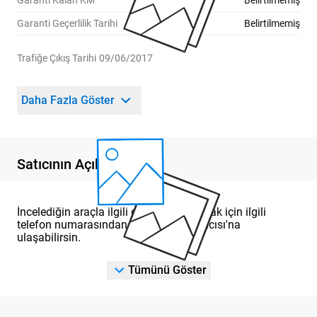
Garanti Kalan KM
Belirtilmemiş
Garanti Geçerlilik Tarihi
Belirtilmemiş
Trafiğe Çıkış Tarihi
09/06/2017
Daha Fazla Göster
Satıcının Açıklaması
İncelediğin araçla ilgili detaylı bilgi almak için ilgili
telefon numarasından DOD Yetkili Satıcısı'na
ulaşabilirsin.
Tümünü Göster