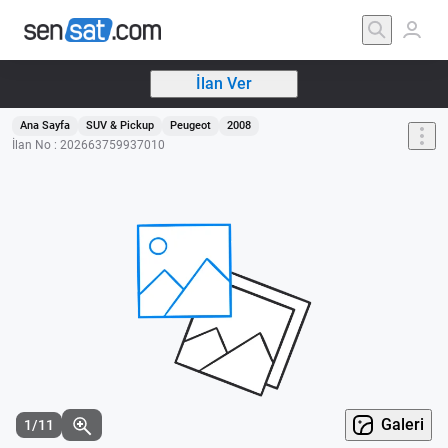
İlan Ver
Ana Sayfa
SUV & Pickup
Peugeot
2008
İlan No : 202663759937010
Galeri
1/11