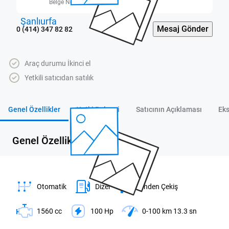
Belge No: 6300001
Mesaj Gönder
0 (414) 347 82 82
Araç durumu İkinci el
Yetkili satıcıdan satılık
Genel Özellikler
Yetki Belgesi
Satıcının Açıklaması
Eks
Genel Özellikler
Otomatik
Dizel
Önden Çekiş
1560 cc
100 Hp
0-100 km 13.3 sn