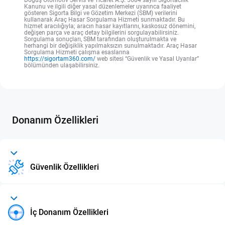
Doğuş Otomotiv Servis ve Ticaret A.Ş. 5684 sayılı Sigortacılık
Kanunu ve ilgili diğer yasal düzenlemeler uyarınca faaliyet
gösteren Sigorta Bilgi ve Gözetim Merkezi (SBM) verilerini
kullanarak Araç Hasar Sorgulama Hizmeti sunmaktadır. Bu
hizmet aracılığıyla; aracın hasar kayıtlarını, kaskosuz dönemini,
değişen parça ve araç detay bilgilerini sorgulayabilirsiniz.
Sorgulama sonuçları, SBM tarafından oluşturulmakta ve
herhangi bir değişiklik yapılmaksızın sunulmaktadır. Araç Hasar
Sorgulama Hizmeti çalışma esaslarına
https://sigortam360.com/
web sitesi “Güvenlik ve Yasal Uyarılar”
bölümünden ulaşabilirsiniz.
Donanım Özellikleri
Güvenlik Özellikleri
İç Donanım Özellikleri