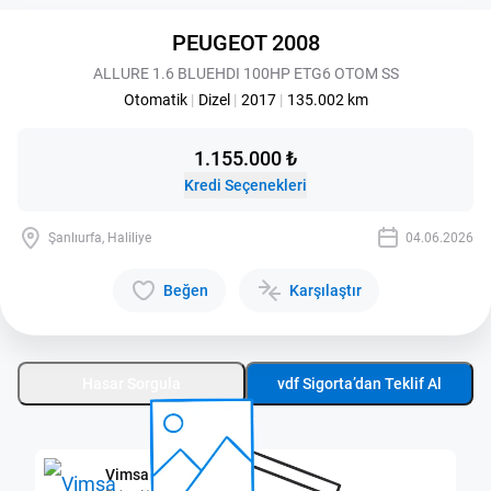
PEUGEOT 2008
ALLURE 1.6 BLUEHDI 100HP ETG6 OTOM SS
Otomatik
|
Dizel
|
2017
|
135.002 km
1.155.000 ₺
Kredi Seçenekleri
Şanlıurfa, Haliliye
04.06.2026
Beğen
Karşılaştır
Hasar Sorgula
vdf Sigorta’dan Teklif Al
Vimsa Şanlıurfa