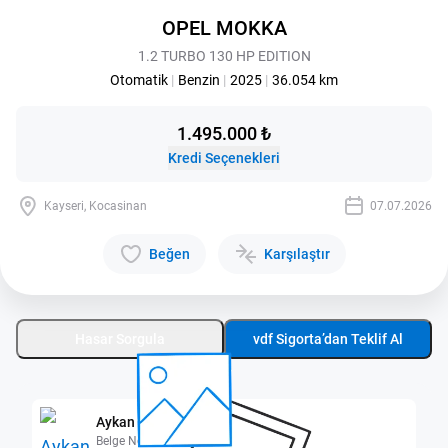
OPEL MOKKA
1.2 TURBO 130 HP EDITION
Otomatik
|
Benzin
|
2025
|
36.054 km
1.495.000 ₺
Kredi Seçenekleri
Kayseri, Kocasinan
07.07.2026
Beğen
Karşılaştır
Hasar Sorgula
vdf Sigorta’dan Teklif Al
Aykan Kayseri
Belge No: 3800343