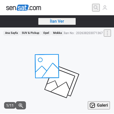
İlan Ver
İlan No : 202638203071367
Ana Sayfa
SUV & Pickup
Opel
Mokka
Galeri
1/11