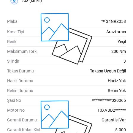
203 (km/s)
Plaka
34NRZ058
TR
Kasa Tipi
Arazi aracı
Renk
Yeşil
Maksimum Tork
230 Nm
Silindir
3
Takas Durumu
Takasa Uygun Değil
Haciz Durumu
Haciz Yok
Rehin Durumu
Rehin Yok
Şasi No
***********020065
Motor No
10XVBB2******
Garanti Durumu
Garantisi Var
Garanti Kalan KM
5.000