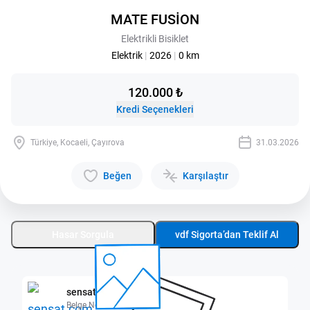
MATE FUSİON
Elektrikli Bisiklet
Elektrik
|
2026
|
0 km
120.000 ₺
Kredi Seçenekleri
Türkiye, Kocaeli, Çayırova
31.03.2026
Beğen
Karşılaştır
Hasar Sorgula
vdf Sigorta’dan Teklif Al
sensat.com Şekerpınar
Belge No: 4101745