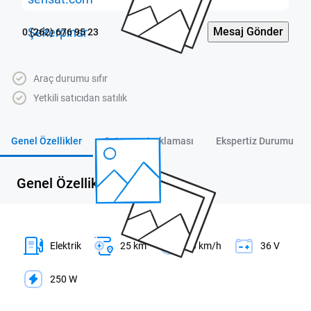
Mesaj Gönder
0 (262) 676 95 23
Araç durumu sıfır
Yetkili satıcıdan satılık
Genel Özellikler
Satıcının Açıklaması
Ekspertiz Durumu
Genel Özellikler
Elektrik
25 km
80 km/h
36 V
250 W