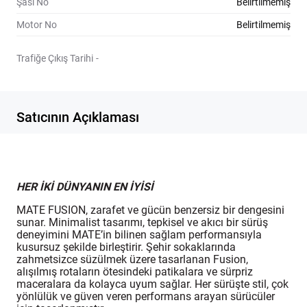
Şasi No
Belirtilmemiş
Motor No
Belirtilmemiş
Trafiğe Çıkış Tarihi
-
Satıcının Açıklaması
HER İKİ DÜNYANIN EN İYİSİ
MATE FUSION, zarafet ve gücün benzersiz bir dengesini
sunar. Minimalist tasarımı, tepkisel ve akıcı bir sürüş
deneyimini MATE’in bilinen sağlam performansıyla
kusursuz şekilde birleştirir. Şehir sokaklarında
zahmetsizce süzülmek üzere tasarlanan Fusion,
alışılmış rotaların ötesindeki patikalara ve sürpriz
maceralara da kolayca uyum sağlar. Her sürüşte stil, çok
yönlülük ve güven veren performans arayan sürücüler