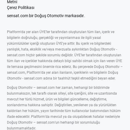
Metni
Çerez Politikası
sensat.com bir Doğuş Otomotiv markasıdır.
Platform'da yer alan ÜYE’ler tarafından oluşturulan tüm ilan, içerik ve
bilgilerin doğruluğu, gerçekliği ve yayınlanması ile ilgili yasal
yükümlülükler içeriği oluşturan ÜYE’ye aittir. Bu içerik ve bilgilerdeki
yanlışlık, hata, eksiklik ve/veya mevzuata aykırılıktan Doğuş Otomotiv -
sensat.com hiçbir şekilde sorumlu değildir. ÜYE’ler tarafından oluşturulan
tüm ilan ve içerikler hakkında detaylı bilgi sahibi olmak için ilan veren ÜYE
ile temasa geçilmesini önemle rica ederiz. Bu çerçevede Doğuş Otomotiv –
sensat.com, Platform’da yer alan ilanların, içeriklerin ve bilgilerin Doğuş
Otomotiv - sensat.com adına bir taahhüt teşkil etmediğini beyan eder.
Doğuş Otomotiv – sensat.com her zaman, herhangi bir bildirimde
bulunmaksızın, tek taraflı olarak siteyi, site içeriğini, site ve uzantısında
mevcut her türlü hizmet, ürün ve bilgileri güncelleme, değiştirme,
sonlandırma hakkına sahiptir. Değiştirilen, yenilenen ya da yürürlükten
kaldırılan her hüküm, yayın tarihinde tüm kullanıcılar bakımından hüküm
ifade edecektir. Platform’da mevcut ya da oluşabilecek hatalar nedeniyle
Doğuş Otomotiv – sensat.com’un herhangi bir sorumluluğu
bulunmamaktadır.