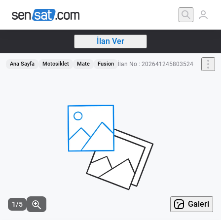
İlan Ver
İlan No : 202641245803524
Ana Sayfa
Motosiklet
Mate
Fusion
Galeri
1/5