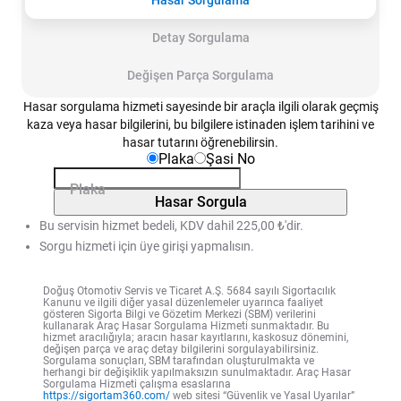
Hasar Sorgulama
Detay Sorgulama
Değişen Parça Sorgulama
Hasar sorgulama hizmeti sayesinde bir araçla ilgili olarak geçmiş
kaza veya hasar bilgilerini, bu bilgilere istinaden işlem tarihini ve
hasar tutarını öğrenebilirsin.
Plaka
Şasi No
Plaka
Hasar Sorgula
Bu servisin hizmet bedeli, KDV dahil 225,00 ₺'dir.
Sorgu hizmeti için üye girişi yapmalısın.
Doğuş Otomotiv Servis ve Ticaret A.Ş. 5684 sayılı Sigortacılık
Kanunu ve ilgili diğer yasal düzenlemeler uyarınca faaliyet
gösteren Sigorta Bilgi ve Gözetim Merkezi (SBM) verilerini
kullanarak Araç Hasar Sorgulama Hizmeti sunmaktadır. Bu
hizmet aracılığıyla; aracın hasar kayıtlarını, kaskosuz dönemini,
değişen parça ve araç detay bilgilerini sorgulayabilirsiniz.
Sorgulama sonuçları, SBM tarafından oluşturulmakta ve
herhangi bir değişiklik yapılmaksızın sunulmaktadır. Araç Hasar
Sorgulama Hizmeti çalışma esaslarına
https://sigortam360.com/
web sitesi “Güvenlik ve Yasal Uyarılar”