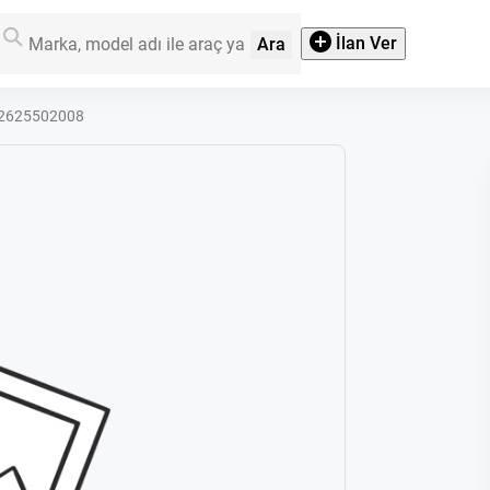
İlan Ver
Ara
642625502008