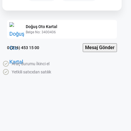
Doğuş Oto Kartal
Belge No: 3400406
Mesaj Gönder
0 (216) 453 15 00
Araç durumu İkinci el
Yetkili satıcıdan satılık