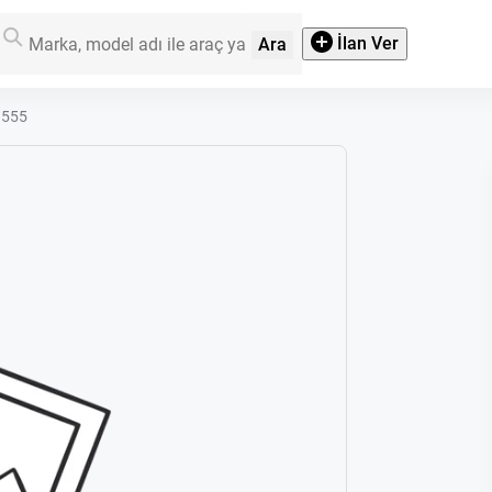
İlan Ver
Ara
3555