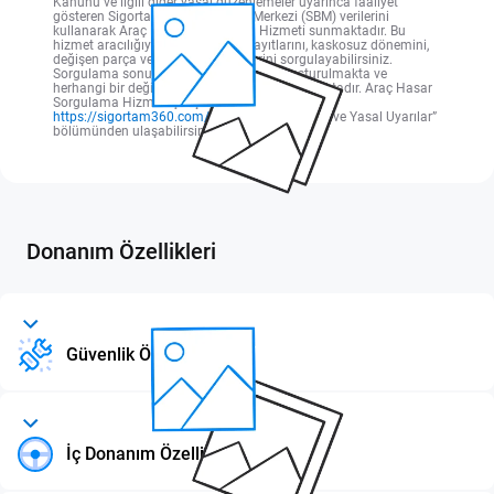
Kanunu ve ilgili diğer yasal düzenlemeler uyarınca faaliyet
gösteren Sigorta Bilgi ve Gözetim Merkezi (SBM) verilerini
kullanarak Araç Hasar Sorgulama Hizmeti sunmaktadır. Bu
hizmet aracılığıyla; aracın hasar kayıtlarını, kaskosuz dönemini,
değişen parça ve araç detay bilgilerini sorgulayabilirsiniz.
Sorgulama sonuçları, SBM tarafından oluşturulmakta ve
herhangi bir değişiklik yapılmaksızın sunulmaktadır. Araç Hasar
Sorgulama Hizmeti çalışma esaslarına
https://sigortam360.com/
web sitesi “Güvenlik ve Yasal Uyarılar”
bölümünden ulaşabilirsiniz.
Donanım Özellikleri
Güvenlik Özellikleri
İç Donanım Özellikleri