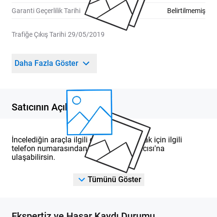
Garanti Geçerlilik Tarihi
Belirtilmemiş
Trafiğe Çıkış Tarihi
29/05/2019
Daha Fazla Göster
Satıcının Açıklaması
İncelediğin araçla ilgili detaylı bilgi almak için ilgili
telefon numarasından DOD Yetkili Satıcısı'na
ulaşabilirsin.
Tümünü Göster
Ekspertiz ve Hasar Kaydı Durumu