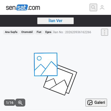
İlan Ver
İlan No : 202620936162266
Ana Sayfa
Otomobil
Fiat
Egea
Galeri
1/16