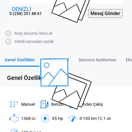
Mesaj Gönder
0 (258) 251 88 61
Araç durumu İkinci el
Yetkili satıcıdan satılık
Genel Özellikler
Yetki Belgesi
Satıcının Açıklaması
Eks
Genel Özellikler
Manuel
Benzin
Önden Çekiş
1368 cc
95 Hp
0-100 km 12.1 sn