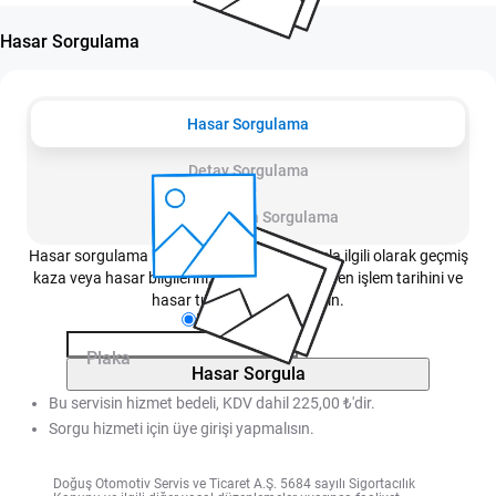
Hasar Sorgulama
Hasar Sorgulama
Detay Sorgulama
Değişen Parça Sorgulama
Hasar sorgulama hizmeti sayesinde bir araçla ilgili olarak geçmiş
kaza veya hasar bilgilerini, bu bilgilere istinaden işlem tarihini ve
hasar tutarını öğrenebilirsin.
Plaka
Şasi No
Plaka
Hasar Sorgula
Bu servisin hizmet bedeli, KDV dahil 225,00 ₺'dir.
Sorgu hizmeti için üye girişi yapmalısın.
Doğuş Otomotiv Servis ve Ticaret A.Ş. 5684 sayılı Sigortacılık