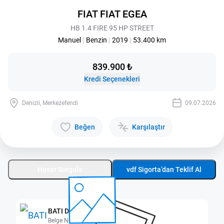
FIAT FIAT EGEA
HB 1.4 FIRE 95 HP STREET
Manuel
|
Benzin
|
2019
|
53.400 km
839.900 ₺
Kredi Seçenekleri
Denizli, Merkezefendi
09.07.2026
Beğen
Karşılaştır
Hasar Sorgula
vdf Sigorta’dan Teklif Al
BATI DENİZLİ
Belge No: 2000716