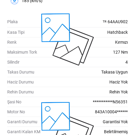
185 (km/s)
Plaka
64AAU902
TR
Kasa Tipi
Hatchback
Renk
Kırmızı
Maksimum Tork
127 Nm
Silindir
4
Takas Durumu
Takasa Uygun
Haciz Durumu
Haciz Yok
Rehin Durumu
Rehin Yok
Şasi No
***********N56351
Motor No
843A10004******
Garanti Durumu
Garantisi Yok
Garanti Kalan KM
Belirtilmemiş