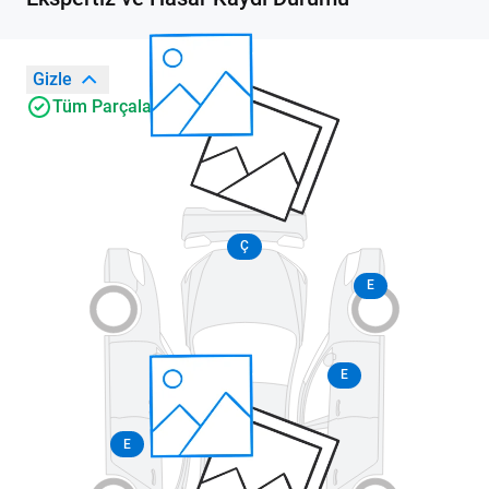
Gizle
Tüm Parçalar Orijinal
Ç
E
E
E