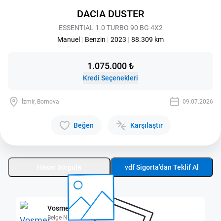
DACIA DUSTER
ESSENTIAL 1.0 TURBO 90 BG 4X2
Manuel
|
Benzin
|
2023
|
88.309 km
1.075.000 ₺
Kredi Seçenekleri
İzmir, Bornova
09.07.2026
Beğen
Karşılaştır
Hasar Sorgula
vdf Sigorta’dan Teklif Al
Vosmer Bornova
Belge No: 3500161