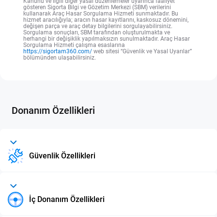
Kanunu ve ilgili diğer yasal düzenlemeler uyarınca faaliyet
gösteren Sigorta Bilgi ve Gözetim Merkezi (SBM) verilerini
kullanarak Araç Hasar Sorgulama Hizmeti sunmaktadır. Bu
hizmet aracılığıyla; aracın hasar kayıtlarını, kaskosuz dönemini,
değişen parça ve araç detay bilgilerini sorgulayabilirsiniz.
Sorgulama sonuçları, SBM tarafından oluşturulmakta ve
herhangi bir değişiklik yapılmaksızın sunulmaktadır. Araç Hasar
Sorgulama Hizmeti çalışma esaslarına
https://sigortam360.com/
web sitesi “Güvenlik ve Yasal Uyarılar”
bölümünden ulaşabilirsiniz.
Donanım Özellikleri
Güvenlik Özellikleri
İç Donanım Özellikleri