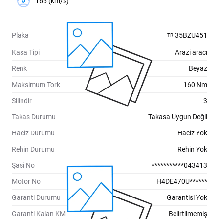
166 (km/s)
Plaka
35BZU451
TR
Kasa Tipi
Arazi aracı
Renk
Beyaz
Maksimum Tork
160 Nm
Silindir
3
Takas Durumu
Takasa Uygun Değil
Haciz Durumu
Haciz Yok
Rehin Durumu
Rehin Yok
Şasi No
***********043413
Motor No
H4DE470U******
Garanti Durumu
Garantisi Yok
Garanti Kalan KM
Belirtilmemiş