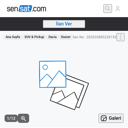
İlan Ver
İlan No : 202635885228192
Ana Sayfa
SUV & Pickup
Dacia
Duster
Galeri
1/12