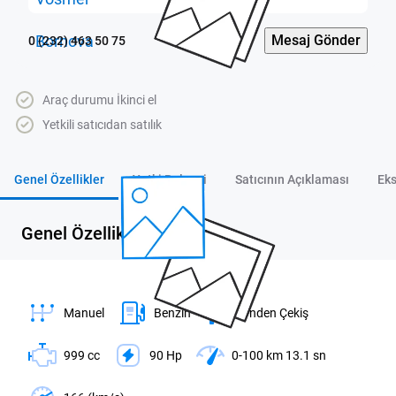
Mesaj Gönder
0 (232) 463 50 75
Araç durumu İkinci el
Yetkili satıcıdan satılık
Genel Özellikler
Yetki Belgesi
Satıcının Açıklaması
Eks
Genel Özellikler
Manuel
Benzin
Önden Çekiş
999 cc
90 Hp
0-100 km 13.1 sn