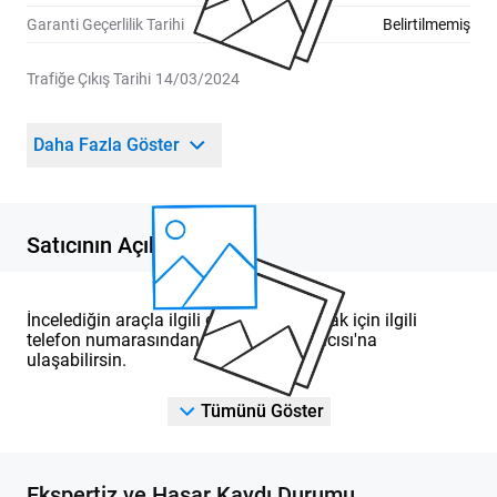
Garanti Geçerlilik Tarihi
Belirtilmemiş
Trafiğe Çıkış Tarihi
14/03/2024
Daha Fazla Göster
Satıcının Açıklaması
İncelediğin araçla ilgili detaylı bilgi almak için ilgili
telefon numarasından DOD Yetkili Satıcısı'na
ulaşabilirsin.
Tümünü Göster
Ekspertiz ve Hasar Kaydı Durumu