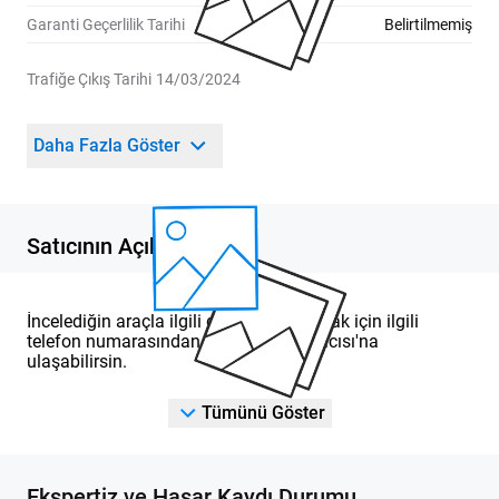
Garanti Geçerlilik Tarihi
Belirtilmemiş
Trafiğe Çıkış Tarihi
14/03/2024
Daha Fazla Göster
Satıcının Açıklaması
İncelediğin araçla ilgili detaylı bilgi almak için ilgili
telefon numarasından DOD Yetkili Satıcısı'na
ulaşabilirsin.
Tümünü Göster
Ekspertiz ve Hasar Kaydı Durumu