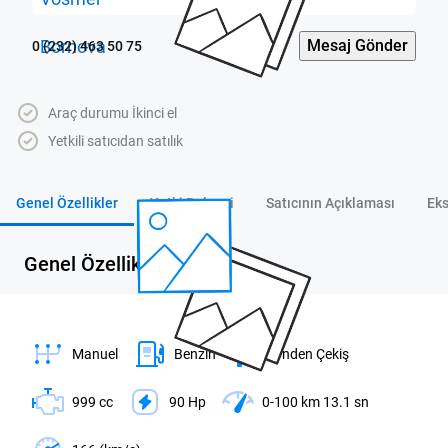
Mesaj Gönder
0 (232) 463 50 75
Araç durumu İkinci el
Yetkili satıcıdan satılık
Genel Özellikler
Yetki Belgesi
Satıcının Açıklaması
Eks
Genel Özellikler
Manuel
Benzin
Önden Çekiş
999 cc
90 Hp
0-100 km 13.1 sn