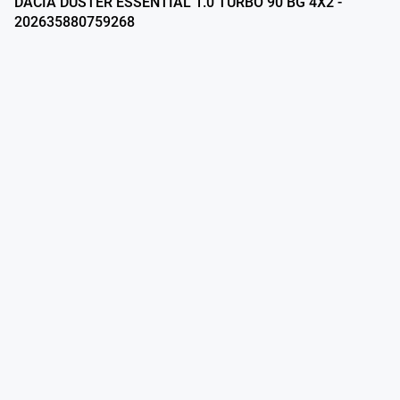
DACIA DUSTER ESSENTIAL 1.0 TURBO 90 BG 4X2 -
202635880759268