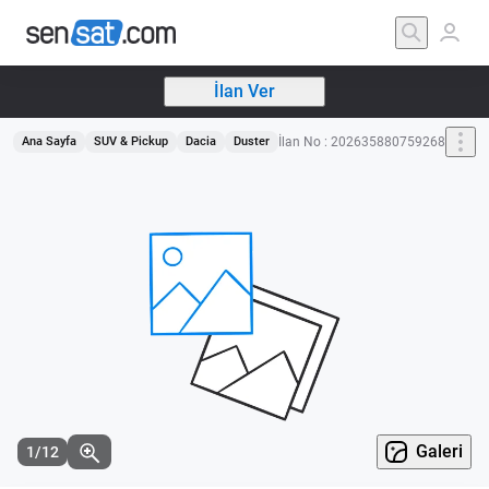
İlan Ver
İlan No : 202635880759268
Ana Sayfa
SUV & Pickup
Dacia
Duster
Galeri
1/12