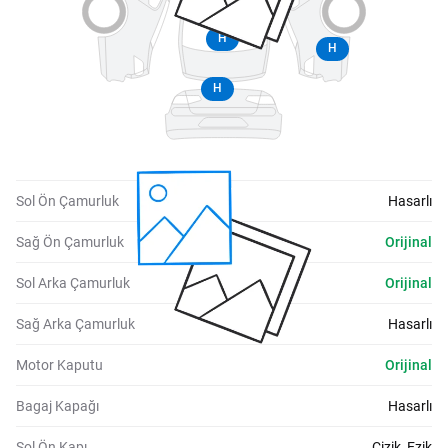
H
H
H
Sol Ön Çamurluk
Hasarlı
Sağ Ön Çamurluk
Orijinal
Sol Arka Çamurluk
Orijinal
Sağ Arka Çamurluk
Hasarlı
Motor Kaputu
Orijinal
Bagaj Kapağı
Hasarlı
Sol Ön Kapı
Çizik, Ezik