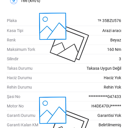
166 (km/s)
Plaka
35BZU576
TR
Kasa Tipi
Arazi aracı
Renk
Beyaz
Maksimum Tork
160 Nm
Silindir
3
Takas Durumu
Takasa Uygun Değil
Haciz Durumu
Haciz Yok
Rehin Durumu
Rehin Yok
Şasi No
***********047433
Motor No
H4DE470U******
Garanti Durumu
Garantisi Yok
Garanti Kalan KM
Belirtilmemiş