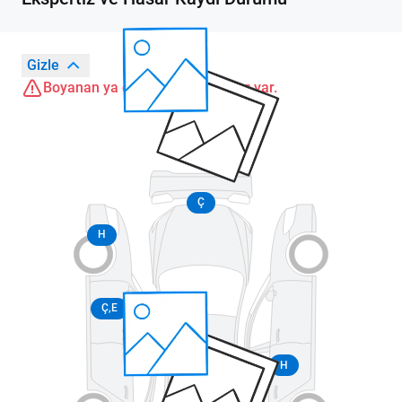
Gizle
Boyanan ya da değişen parçalar var.
Ç
H
Ç,E
H