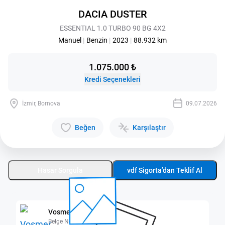
DACIA DUSTER
ESSENTIAL 1.0 TURBO 90 BG 4X2
Manuel
|
Benzin
|
2023
|
88.932 km
1.075.000 ₺
Kredi Seçenekleri
İzmir, Bornova
09.07.2026
Beğen
Karşılaştır
Hasar Sorgula
vdf Sigorta’dan Teklif Al
Vosmer Bornova
Belge No: 3500161