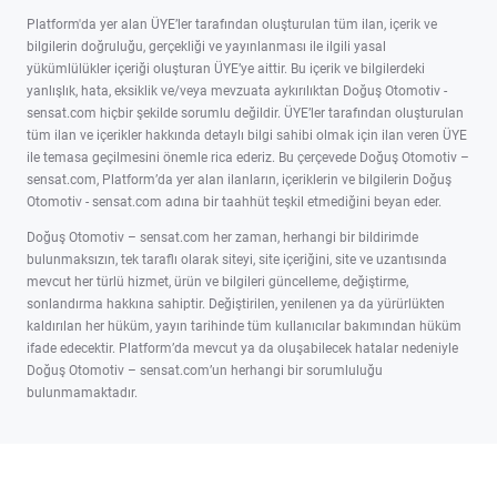
Platform'da yer alan ÜYE’ler tarafından oluşturulan tüm ilan, içerik ve
bilgilerin doğruluğu, gerçekliği ve yayınlanması ile ilgili yasal
yükümlülükler içeriği oluşturan ÜYE’ye aittir. Bu içerik ve bilgilerdeki
yanlışlık, hata, eksiklik ve/veya mevzuata aykırılıktan Doğuş Otomotiv -
sensat.com hiçbir şekilde sorumlu değildir. ÜYE’ler tarafından oluşturulan
tüm ilan ve içerikler hakkında detaylı bilgi sahibi olmak için ilan veren ÜYE
ile temasa geçilmesini önemle rica ederiz. Bu çerçevede Doğuş Otomotiv –
sensat.com, Platform’da yer alan ilanların, içeriklerin ve bilgilerin Doğuş
Otomotiv - sensat.com adına bir taahhüt teşkil etmediğini beyan eder.
Doğuş Otomotiv – sensat.com her zaman, herhangi bir bildirimde
bulunmaksızın, tek taraflı olarak siteyi, site içeriğini, site ve uzantısında
mevcut her türlü hizmet, ürün ve bilgileri güncelleme, değiştirme,
sonlandırma hakkına sahiptir. Değiştirilen, yenilenen ya da yürürlükten
kaldırılan her hüküm, yayın tarihinde tüm kullanıcılar bakımından hüküm
ifade edecektir. Platform’da mevcut ya da oluşabilecek hatalar nedeniyle
Doğuş Otomotiv – sensat.com’un herhangi bir sorumluluğu
bulunmamaktadır.