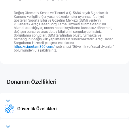
Doğuş Otomotiv Servis ve Ticaret A.Ş. 5684 sayılı Sigortacılık
Kanunu ve ilgili diğer yasal düzenlemeler uyarınca faaliyet
gösteren Sigorta Bilgi ve Gözetim Merkezi (SBM) verilerini
kullanarak Araç Hasar Sorgulama Hizmeti sunmaktadır. Bu
hizmet aracılığıyla; aracın hasar kayıtlarını, kaskosuz dönemini,
değişen parça ve araç detay bilgilerini sorgulayabilirsiniz.
Sorgulama sonuçları, SBM tarafından oluşturulmakta ve
herhangi bir değişiklik yapılmaksızın sunulmaktadır. Araç Hasar
Sorgulama Hizmeti çalışma esaslarına
https://sigortam360.com/
web sitesi “Güvenlik ve Yasal Uyarılar”
bölümünden ulaşabilirsiniz.
Donanım Özellikleri
Güvenlik Özellikleri