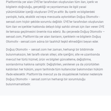
Platform'da yer alan ÜYE’ler tarafından oluşturulan tüm ilan, içerik ve
bilgilerin doğruluğu, gerçekliği ve yayınlanması ile ilgili yasal
yükümlülükler içeriği oluşturan ÜYE’ye aittir. Bu içerik ve bilgilerdeki
yanlışlık, hata, eksiklik ve/veya mevzuata aykırılıktan Doğuş Otomotiv -
sensat.com hiçbir şekilde sorumlu değildir. ÜYE’ler tarafından oluşturulan
tüm ilan ve içerikler hakkında detaylı bilgi sahibi olmak için ilan veren ÜYE
ile temasa geçilmesini önemle rica ederiz. Bu çerçevede Doğuş Otomotiv –
sensat.com, Platform’da yer alan ilanların, içeriklerin ve bilgilerin Doğuş
Otomotiv - sensat.com adına bir taahhüt teşkil etmediğini beyan eder.
Doğuş Otomotiv – sensat.com her zaman, herhangi bir bildirimde
bulunmaksızın, tek taraflı olarak siteyi, site içeriğini, site ve uzantısında
mevcut her türlü hizmet, ürün ve bilgileri güncelleme, değiştirme,
sonlandırma hakkına sahiptir. Değiştirilen, yenilenen ya da yürürlükten
kaldırılan her hüküm, yayın tarihinde tüm kullanıcılar bakımından hüküm
ifade edecektir. Platform’da mevcut ya da oluşabilecek hatalar nedeniyle
Doğuş Otomotiv – sensat.com’un herhangi bir sorumluluğu
bulunmamaktadır.