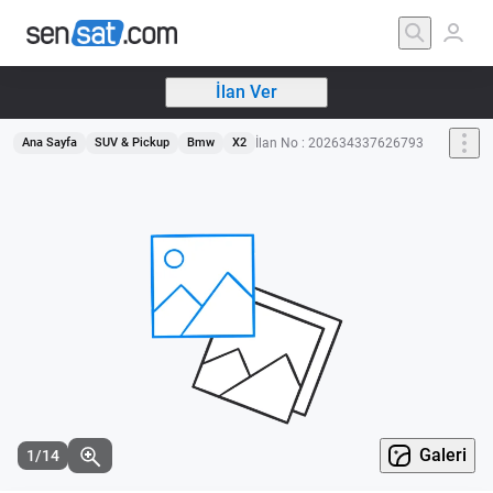
İlan Ver
İlan No : 202634337626793
Ana Sayfa
SUV & Pickup
Bmw
X2
Galeri
1/14