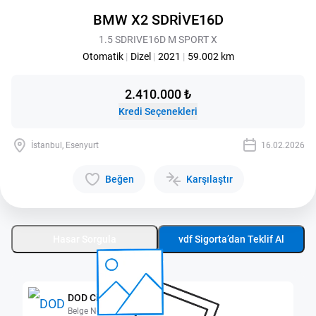
BMW X2 SDRİVE16D
1.5 SDRIVE16D M SPORT X
Otomatik
|
Dizel
|
2021
|
59.002 km
2.410.000 ₺
Kredi Seçenekleri
İstanbul, Esenyurt
16.02.2026
Beğen
Karşılaştır
Hasar Sorgula
vdf Sigorta’dan Teklif Al
DOD City Esenyurt
Belge No: 3400448