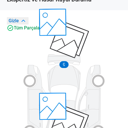
Gizle
Tüm Parçalar Orijinal
Ç