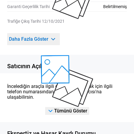
Garanti Geçerlilik Tarihi
Belirtilmemiş
Trafiğe Çıkış Tarihi
12/10/2021
Daha Fazla Göster
Satıcının Açıklaması
İncelediğin araçla ilgili detaylı bilgi almak için ilgili
telefon numarasından DOD Yetkili Satıcısı'na
ulaşabilirsin.
Tümünü Göster
Ekspertiz ve Hasar Kaydı Durumu