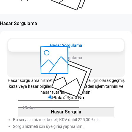
Hasar Sorgulama
Hasar Sorgulama
Detay Sorgulama
Değişen Parça Sorgulama
Hasar sorgulama hizmeti sayesinde bir araçla ilgili olarak geçmiş
kaza veya hasar bilgilerini, bu bilgilere istinaden işlem tarihini ve
hasar tutarını öğrenebilirsin.
Plaka
Şasi No
Plaka
Hasar Sorgula
Bu servisin hizmet bedeli, KDV dahil 225,00 ₺'dir.
Sorgu hizmeti için üye girişi yapmalısın.