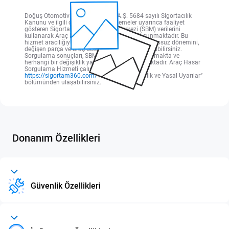
Doğuş Otomotiv Servis ve Ticaret A.Ş. 5684 sayılı Sigortacılık
Kanunu ve ilgili diğer yasal düzenlemeler uyarınca faaliyet
gösteren Sigorta Bilgi ve Gözetim Merkezi (SBM) verilerini
kullanarak Araç Hasar Sorgulama Hizmeti sunmaktadır. Bu
hizmet aracılığıyla; aracın hasar kayıtlarını, kaskosuz dönemini,
değişen parça ve araç detay bilgilerini sorgulayabilirsiniz.
Sorgulama sonuçları, SBM tarafından oluşturulmakta ve
herhangi bir değişiklik yapılmaksızın sunulmaktadır. Araç Hasar
Sorgulama Hizmeti çalışma esaslarına
https://sigortam360.com/
web sitesi “Güvenlik ve Yasal Uyarılar”
bölümünden ulaşabilirsiniz.
Donanım Özellikleri
Güvenlik Özellikleri