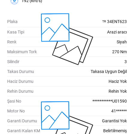
192 (km/s)
Plaka
34ENT623
TR
Kasa Tipi
Arazi aracı
Renk
Siyah
Maksimum Tork
270 Nm
Silindir
3
Takas Durumu
Takasa Uygun Değil
Haciz Durumu
Haciz Yok
Rehin Durumu
Rehin Yok
Şasi No
***********U01590
Motor No
41******
Garanti Durumu
Garantisi Yok
Garanti Kalan KM
Belirtilmemiş