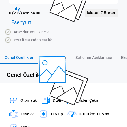
Mesaj Gönder
0 (212) 456 54 00
Araç durumu İkinci el
Yetkili satıcıdan satılık
Genel Özellikler
Yetki Belgesi
Satıcının Açıklaması
Eks
Genel Özellikler
Otomatik
Dizel
Önden Çekiş
1496 cc
116 Hp
0-100 km 11.5 sn