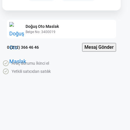
Doğuş Oto Maslak
Belge No: 3400019
Mesaj Gönder
0 (212) 366 46 46
Araç durumu İkinci el
Yetkili satıcıdan satılık