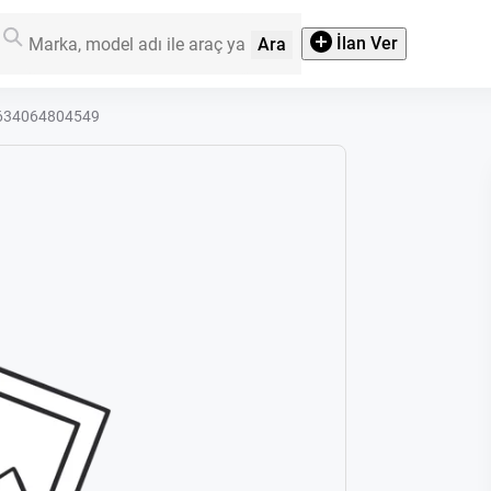
İlan Ver
Ara
02634064804549