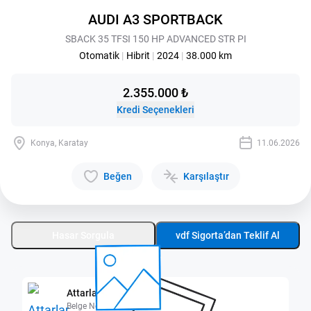
AUDI A3 SPORTBACK
SBACK 35 TFSI 150 HP ADVANCED STR PI
Otomatik
|
Hibrit
|
2024
|
38.000 km
2.355.000 ₺
Kredi Seçenekleri
Konya, Karatay
11.06.2026
Beğen
Karşılaştır
Hasar Sorgula
vdf Sigorta’dan Teklif Al
Attarlar
Belge No: 4200002