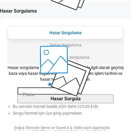
Hasar Sorgulama
Hasar Sorgulama
Detay Sorgulama
Değişen Parça Sorgulama
Hasar sorgulama hizmeti sayesinde bir araçla ilgili olarak geçmiş
kaza veya hasar bilgilerini, bu bilgilere istinaden işlem tarihini ve
hasar tutarını öğrenebilirsin.
Plaka
Şasi No
Plaka
Hasar Sorgula
Bu servisin hizmet bedeli, KDV dahil 225,00 ₺'dir.
Sorgu hizmeti için üye girişi yapmalısın.
Doğuş Otomotiv Servis ve Ticaret A.Ş. 5684 sayılı Sigortacılık