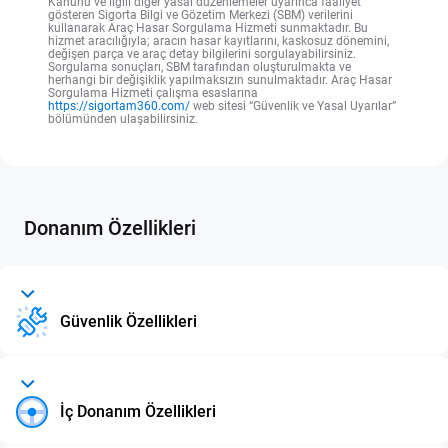
Kanunu ve ilgili diğer yasal düzenlemeler uyarınca faaliyet
gösteren Sigorta Bilgi ve Gözetim Merkezi (SBM) verilerini
kullanarak Araç Hasar Sorgulama Hizmeti sunmaktadır. Bu
hizmet aracılığıyla; aracın hasar kayıtlarını, kaskosuz dönemini,
değişen parça ve araç detay bilgilerini sorgulayabilirsiniz.
Sorgulama sonuçları, SBM tarafından oluşturulmakta ve
herhangi bir değişiklik yapılmaksızın sunulmaktadır. Araç Hasar
Sorgulama Hizmeti çalışma esaslarına
https://sigortam360.com/
web sitesi “Güvenlik ve Yasal Uyarılar”
bölümünden ulaşabilirsiniz.
Donanım Özellikleri
Güvenlik Özellikleri
İç Donanım Özellikleri