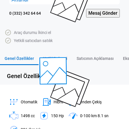
Mesaj Gönder
0 (332) 342 64 64
Araç durumu İkinci el
Yetkili satıcıdan satılık
Genel Özellikler
Yetki Belgesi
Satıcının Açıklaması
Eks
Genel Özellikler
Otomatik
Hibrit
Önden Çekiş
1498 cc
150 Hp
0-100 km 8.1 sn