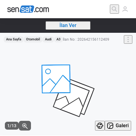
İlan Ver
İlan No : 202642156112409
Ana Sayfa
Otomobil
Audi
A3
Galeri
1/13