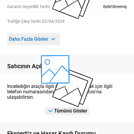
Garanti Geçerlilik Tarihi
Belirtilmemiş
Trafiğe Çıkış Tarihi
02/04/2024
Daha Fazla Göster
Satıcının Açıklaması
İncelediğin araçla ilgili detaylı bilgi almak için ilgili
telefon numarasından DOD Yetkili Satıcısı'na
ulaşabilirsin.
Tümünü Göster
Ekspertiz ve Hasar Kaydı Durumu