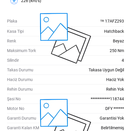
226 (km/s)
Plaka
17AFZ293
TR
Kasa Tipi
Hatchback
Renk
Beyaz
Maksimum Tork
250 Nm
Silindir
4
Takas Durumu
Takasa Uygun Değil
Haciz Durumu
Haciz Yok
Rehin Durumu
Rehin Yok
Şasi No
***********118744
Motor No
DFY ******
Garanti Durumu
Garantisi Yok
Garanti Kalan KM
Belirtilmemiş